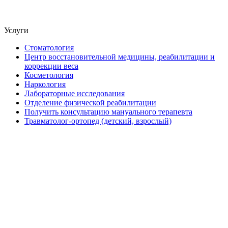
Услуги
Стоматология
Центр восстановительной медицины, реабилитации и
коррекции веса
Косметология
Наркология
Лабораторные исследования
Отделение физической реабилитации
Получить консультацию мануального терапевта
Травматолог-ортопед (детский, взрослый)