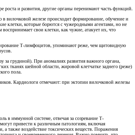
е роста и развития, другие органы перенимают часть функций.
о в вилочковой железе происходит формирование, обучение и
е клетки, которые борются с чужеродными агентами, но не
воспринимает свои клетки, как чужие, атакует их, что
одуцирование Т-лимфоцитов, упоминают реже, чем щитовидную
русов.
зу за грудиной). При аномалиях развития важного органа,
ких тканях шейной области, жировой клетчатке заднего (реже)
кого пола.
ьчиков. Кардиологи отмечают: при эктопии вилочковой железы
оль в иммунной системе, отвечая за созревание Т-
 могут привести к различным патологиям, включая
, а также воздействие токсических веществ. Поражения
иторинга и своевременного лечения. Важно помнить, что