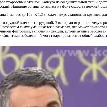
ровато-розовый оттенок. Капсула из соединительной ткани дост
кий. Название органа появилась на фоне сходства верхней доли
а 5 см, вес до 15 г. К 1213 годам тимус становится крупнее, длин
сти грудной клетки, за грудиной. Этот орган играет ключевую 
 возрастом тимус уменьшается в размерах, что может привест
ичными факторами, включая инфекции, аутоиммунные заболеван
 Симптомы заболеваний могут варьироваться от общей слабост