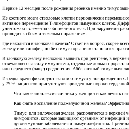
Первые 12 месяцев после рождения ребенка именно тимус защи
Из костного мозга стволовые клетки периодически перемещают
активное перемещение Т-лимфоцитов иммунных клеток. Диффер
уничтожают элементы собственного тела. При нарушении работ
приводит к сбоям и тяжелым поражениям.
Где находится вилочковая железа? Ответ на вопрос, скорее в
железу или гипофиз, но без тимуса организм становится прак
Вилочковую железу несложно выявить при рентгене, в верхней 
отвечающего за силу иммунитета, отдельные дольки прорастают
или переднего (чаще) средостения. Абберантный тимус выявляю
Изредка врачи фиксируют эктопию тимуса у новорожденных. Па
у 75 % пациентов присутствуют врожденные пороки сердечно
Что такое апоплексия яичника у женщин и как лечить п
Как снять воспаление поджелудочной железы? Эффективн
Тимус, или вилочковая железа, располагается в верхней ч
лимфоцитов, которые защищают организм от инфекций и 
аутоиммунные заболевания и иммунодефициты. Причинами
тимуса могут проявляться в виде гипоплазии, гиперплаз