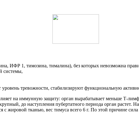
а, ИФР 1, тимозина, тималина), без которых невозможна правил
й системы,
 уровень тревожности, стабилизируют функциональную активн
лияет на иммунную защиту: орган вырабатывает меньше Т-лимф
рупный, до наступления пубертатного периода орган растет. На
я с жировой тканью, вес тимуса всего 6 г. По этой причине си