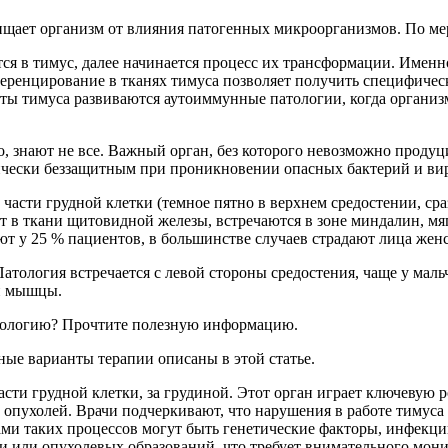
щает организм от влияния патогенных микроорганизмов. По мер
ся в тимус, далее начинается процесс их трансформации. Именн
енцирование в тканях тимуса позволяет получить специфически
ы тимуса развиваются аутоиммунные патологии, когда организм 
сего, знают не все. Важный орган, без которого невозможно пр
тически беззащитным при проникновении опасных бактерий и ви
части грудной клетки (темное пятно в верхнем средостении, сра
 в ткани щитовидной железы, встречаются в зоне миндалин, мяг
т у 25 % пациентов, в большинстве случаев страдают лица женс
тология встречается с левой стороны средостения, чаще у мал
й мышцы.
атологию? Прочтите полезную информацию.
ые варианты терапии описаны в этой статье.
асти грудной клетки, за грудиной. Этот орган играет ключевую р
опухолей. Врачи подчеркивают, что нарушения в работе тимуса
 таких процессов могут быть генетические факторы, инфекции
ии или опухолевых образований, что требует внимательного мон