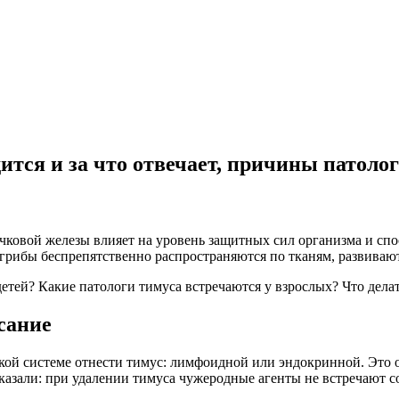
дится и за что отвечает, причины патол
очковой железы влияет на уровень защитных сил организма и с
 грибы беспрепятственно распространяются по тканям, развива
тей? Какие патологи тимуса встречаются у взрослых? Что делат
сание
акой системе отнести тимус: лимфоидной или эндокринной. Это
али: при удалении тимуса чужеродные агенты не встречают со