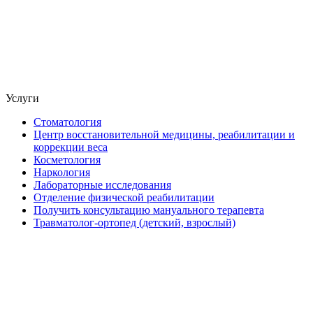
Услуги
Стоматология
Центр восстановительной медицины, реабилитации и
коррекции веса
Косметология
Наркология
Лабораторные исследования
Отделение физической реабилитации
Получить консультацию мануального терапевта
Травматолог-ортопед (детский, взрослый)