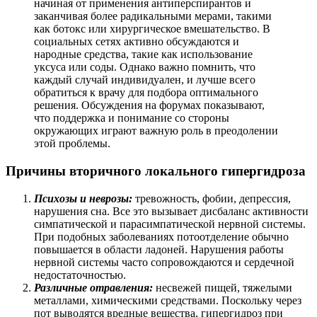
начиная от применения антиперспирантов и
заканчивая более радикальными мерами, такими
как ботокс или хирургическое вмешательство. В
социальных сетях активно обсуждаются и
народные средства, такие как использование
уксуса или соды. Однако важно помнить, что
каждый случай индивидуален, и лучше всего
обратиться к врачу для подбора оптимального
решения. Обсуждения на форумах показывают,
что поддержка и понимание со стороны
окружающих играют важную роль в преодолении
этой проблемы.
Причины вторичного локального гипергидроза
Психозы и неврозы:
тревожность, фобии, депрессия,
нарушения сна. Все это вызывает дисбаланс активности
симпатической и парасимпатической нервной системы.
При подобных заболеваниях потоотделение обычно
повышается в области ладоней. Нарушения работы
нервной системы часто сопровождаются и сердечной
недостаточностью.
Различные отравления:
несвежей пищей, тяжелыми
металлами, химическими средствами. Поскольку через
пот выводятся вредные вещества, гипергидроз при