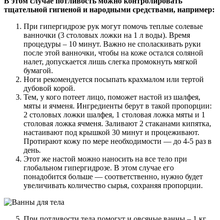
В этом случае потливость можно контролировать
тщательной гигиеной и народными средствами, например:
При гипергидрозе рук могут помочь теплые солевые
ванночки (3 столовых ложки на 1 л воды). Время
процедуры – 10 минут. Важно не споласкивать руки
после этой ванночки, чтобы на коже остался соляной
налет, допускается лишь слегка промокнуть мягкой
бумагой.
Ноги рекомендуется посыпать крахмалом или тертой
дубовой корой.
Тем, у кого потеет лицо, поможет настой из шалфея,
мяты и ячменя. Ингредиенты берут в такой пропорции:
2 столовых ложки шалфея, 1 столовая ложка мяты и 1
столовая ложка ячменя. Заливают 2 стаканами кипятка,
настаивают под крышкой 30 минут и процеживают.
Протирают кожу по мере необходимости — до 4-5 раз в
день.
Этот же настой можно наносить на все тело при
глобальном гипергидрозе. В этом случае его
понадобится больше — соответственно, нужно будет
увеличивать количество сырья, сохраняя пропорции.
При потливости тела помогут и овсяные ванны – 1 кг