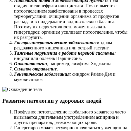
Патологии почек и мочевыводящих путей:
острая
стадия пиелонефрита или цистита. Почки вместе с
потоотделением задействованы в процессах
терморегуляции, очищении организма от продуктов
распада и в поддержании водно-солевого баланса.
Поэтому их недостаточность может вызывать
гипергидроз: организм усиливает потоотделение, чтобы
их разгрузить.
Гастроэнтерологические заболевания:
синдром
раздраженного кишечника или острый гастрит.
Тяжелые нарушения в работе нервной системы:
инсульт или болезнь Паркинсона.
Онкопатологии
, например, лимфома Ходжкина.
Сильное отравление
.
Генетические заболевания:
синдром Райли-Дея и
муковисцидоз.
Развитие патологии у здоровых людей
Профузное потоотделение глобального характера часто
вызывается длительным употреблением аспирина и
других препаратов, разжижающих кровь.
Гипергидроз может регулярно проявляться у женщин на