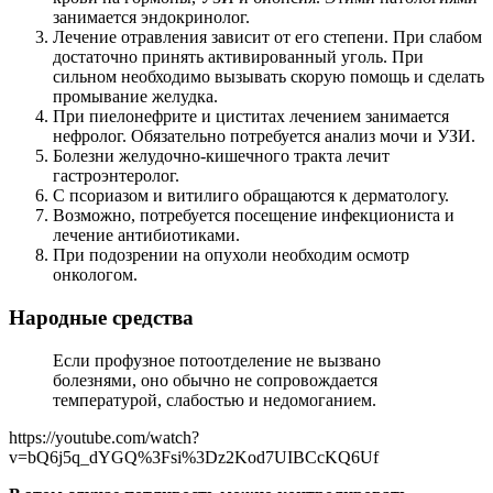
занимается эндокринолог.
Лечение отравления зависит от его степени. При слабом
достаточно принять активированный уголь. При
сильном необходимо вызывать скорую помощь и сделать
промывание желудка.
При пиелонефрите и циститах лечением занимается
нефролог. Обязательно потребуется анализ мочи и УЗИ.
Болезни желудочно-кишечного тракта лечит
гастроэнтеролог.
С псориазом и витилиго обращаются к дерматологу.
Возможно, потребуется посещение инфекциониста и
лечение антибиотиками.
При подозрении на опухоли необходим осмотр
онкологом.
Народные средства
Если профузное потоотделение не вызвано
болезнями, оно обычно не сопровождается
температурой, слабостью и недомоганием.
https://youtube.com/watch?
v=bQ6j5q_dYGQ%3Fsi%3Dz2Kod7UIBCcKQ6Uf