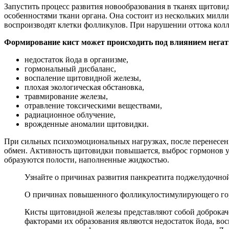
Запустить процесс развития новообразования в тканях щитов
особенностями ткани органа. Она состоит из нескольких мил
воспроизводят клетки фолликулов. При нарушении оттока колл
Формирование кист может происходить под влиянием нега
недостаток йода в организме,
гормональный дисбаланс,
воспаление щитовидной железы,
плохая экологическая обстановка,
травмирование железы,
отравление токсическими веществами,
радиационное облучение,
врожденные аномалии щитовидки.
При сильных психоэмоциональных нагрузках, после перенесен
обмен. Активность щитовидки повышается, выброс гормонов ув
образуются полости, наполненные жидкостью.
Узнайте о причинах развития панкреатита поджелудочной 
О причинах повышенного фолликулостимулирующего гормо
Кисты щитовидной железы представляют собой доброкаче
факторами их образования являются недостаток йода, во