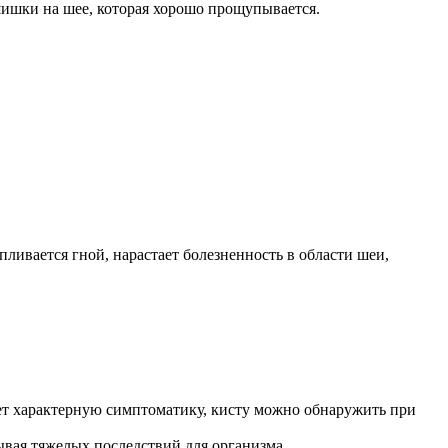
ишки на шее, которая хорошо прощупывается.
ливается гной, нарастает болезненность в области шеи,
ет характерную симптоматику, кисту можно обнаружить при
зывая тяжелых последствий для организма.