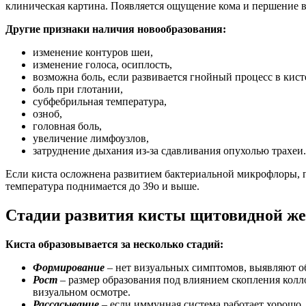
клиническая картина. Появляется ощущение кома и першение 
Другие признаки наличия новообразования:
изменение контуров шеи,
изменение голоса, осиплость,
возможна боль, если развивается гнойный процесс в кист
боль при глотании,
субфебрильная температура,
озноб,
головная боль,
увеличение лимфоузлов,
затруднение дыхания из-за сдавливания опухолью трахеи.
Если киста осложнена развитием бактериальной микрофлоры, по
температура поднимается до 39о и выше.
Стадии развития кисты щитовидной ж
Киста образовывается за несколько стадий:
Формирование
– нет визуальных симптомов, выявляют об
Рост
– размер образования под влиянием скопления колл
визуальном осмотре.
Рассасывание
– если иммунная система работает хорошо, 