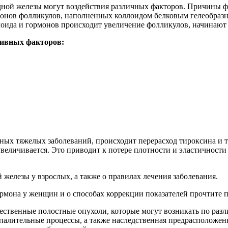
идной железы могут воздействия различных факторов. Причины
лионов фолликулов, наполненных коллоидом белковым гелеобраз
оида и гормонов происходит увеличение фолликулов, начинают 
тивных факторов:
ных тяжелых заболеваний, происходит перерасход тироксина и 
еличивается. Это приводит к потере плотности и эластичности
железы у взрослых, а также о правилах лечения заболевания.
на у женщин и о способах коррекции показателей прочтите по
ственные полостные опухоли, которые могут возникать по раз
спалительные процессы, а также наследственная предрасположе