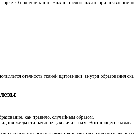
в горле. О наличии кисты можно предположить при появлении ш
е,
является отечность тканей щитовидки, внутри образования скап
елезы
разование, как правило, случайным образом.
оидной жидкости начинает увеличиваться. Этот процесс вызыва
киста может рассосаться самостоятельно, она рубцуется, не ока