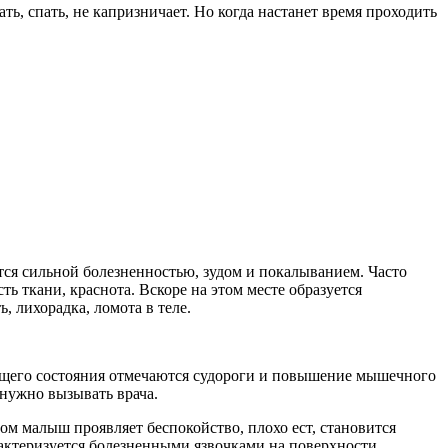
, спать, не капризничает. Но когда настанет время проходить
ется сильной болезненностью, зудом и покалыванием. Часто
ь ткани, краснота. Вскоре на этом месте образуется
 лихорадка, ломота в теле.
бщего состояния отмечаются судороги и повышение мышечного
 нужно вызывать врача.
м малыш проявляет беспокойство, плохо ест, становится
рактеризуется болезненными язвочками на поверхности