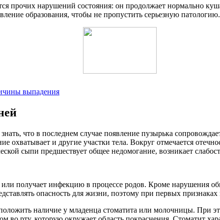
я прочих нарушений состояния: он продолжает нормально кушать
явление образования, чтобы не пропустить серьезную патологию.
ричины выпадения
ней
о знать, что в последнем случае появление пузырька сопровожда
е охватывает и другие участки тела. Вокруг отмечается отечност
кой сыпи предшествует общее недомогание, возникает слабость,
 или получает инфекцию в процессе родов. Кроме нарушения о
едставлять опасность для жизни, поэтому при первых признаках
оложить наличие у младенца стоматита или молочницы. При это
м во рту, которую окружает область покраснения. Стоматит ха