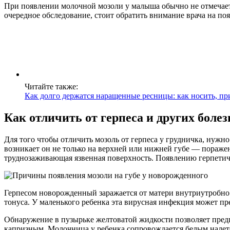
При появлении молочной мозоли у малыша обычно не отмечаетс
очередное обследование, стоит обратить внимание врача на по
Читайте также:
Как долго держатся наращенные ресницы: как носить, п
Как отличить от герпеса и других болез
Для того чтобы отличить мозоль от герпеса у грудничка, нужн
возникает он не только на верхней или нижней губе — поражени
труднозаживающая язвенная поверхность. Появлению герпетичес
Герпесом новорожденный заражается от матери внутриутробно
тонуса. У маленького ребенка эта вирусная инфекция может пр
Обнаружение в пузырьке желтоватой жидкости позволяет предп
капризным. Молочница у ребенка сопровождается белым налето