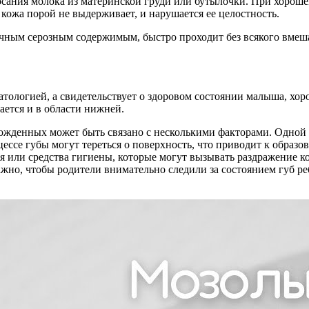
 сосания молока из материнской груди или бутылочки. При хоро
кожа порой не выдерживает, и нарушается ее целостность.
ачным серозным содержимым, быстро проходит без всякого вмеш
атологией, а свидетельствует о здоровом состоянии малыша, хо
ается и в области нижней.
рожденных может быть связано с несколькими факторами. Одной 
цессе губы могут тереться о поверхность, что приводит к образ
 или средства гигиены, которые могут вызывать раздражение к
ажно, чтобы родители внимательно следили за состоянием губ р