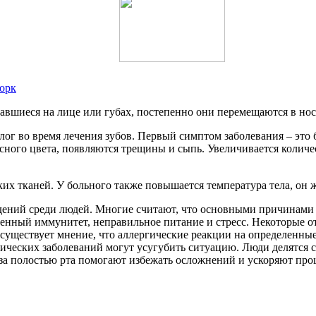
орк
вшиеся на лице или губах, постепенно они перемещаются в нос
ог во время лечения зубов. Первый симптом заболевания – это 
асного цвета, появляются трещины и сыпь. Увеличивается колич
х тканей. У больного также повышается температура тела, он ж
дений среди людей. Многие считают, что основными причинами
енный иммунитет, неправильное питание и стресс. Некоторые от
 существует мнение, что аллергические реакции на определенн
онических заболеваний могут усугубить ситуацию. Люди делятся 
за полостью рта помогают избежать осложнений и ускоряют про