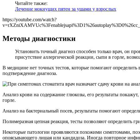
Читайте также:
Лечение мокнущих пятен за ушами у взрослых
https://youtube.com/watch?
v=rXZniXAMVUc%3Fenablejsapi%3D1%26autoplay%3D0%26cc_l
Методы диагностики
Установить точный диагноз способен только врач, он про
присутствие аллергической реакции, сыпи в горле, воз
В медицине нет точных тестов, которые помогают определить
подтверждение диагноза.
Анализ крови на содержание глюкозы, его результаты покажут, 
горле.
Анализ на бактериальный посев, результаты помогают определи
Полимеразная цепная реакция, тесты позволяют определить гри
Некоторые патологии проявляются похожими симптомами, поэ
опоясывающего лишая или кандидоза. Иногда повторное инфиц