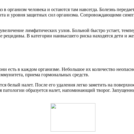
з в организм человека и остаются там навсегда. Болезнь передае
иента и уровня защитных сил организма. Сопровождающими симп
 увеличение лимфатических узлов. Больной быстро устает, темп
ные рецидивы. В категории наивысшего риска находятся дети и
ни есть в каждом организме. Небольшое их количество неопасно
иммунитета, приема гормональных средств.
тся белый налет. После его удаления легко заметить на поверхн
тия патологии образуется налет, напоминающий творог. Запущен