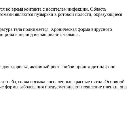
тся во время контакта с носителем инфекции. Область
томами являются пузырьки в ротовой полости, образующиеся
ература тела поднимается. Хроническая форма вирусного
 женщины в период вынашивания малыша.
 для здоровья, активный рост грибов происходит на фоне
ости неба, горла и языка воспаленные красные пятна. Основной
ные формы заболевания предусматривают появление пленки, она