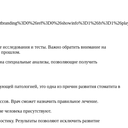
tbranding%3D0%26rel%3D0%26showinfo%3D1%26fs%3D1%26play
ые исследования и тесты. Важно обратить внимание на
в прошлом.
 на специальные анализы, позволяющие получить
вующей патологией, это одна из причин развития стоматита в
ссов. Врач сможет назначить правильное лечение.
ме человека присутствуют.
стику. Результаты позволяют исключить развитие