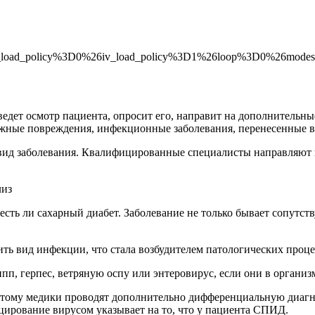
oad_policy%3D0%26iv_load_policy%3D1%26loop%3D0%26modes
ведет осмотр пациента, опросит его, направит на дополнительн
можные повреждения, инфекционные заболевания, перенесенные 
 вид заболевания. Квалифицированные специалисты направляют
есть ли сахарный диабет. Заболевание не только бывает сопутст
ть вид инфекции, что стала возбудителем патологических проце
пп, герпес, ветряную оспу или энтеровирус, если они в организ
тому медики проводят дополнительно дифференциальную диагно
ирование вирусом указывает на то, что у пациента СПИД.