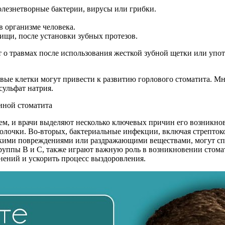
олезнетворные бактерии, вирусы или грибки.
 организме человека.
ищи, после установки зубных протезов.
 о травмах после использования жесткой зубной щетки или упот
вые клетки могут привести к развитию горлового стоматита. М
сульфат натрия.
ем, и врачи выделяют несколько ключевых причин его возникнов
олочки. Во-вторых, бактериальные инфекции, включая стрептоко
скими повреждениями или раздражающими веществами, могут сп
группы B и C, также играют важную роль в возникновении стома
нений и ускорить процесс выздоровления.