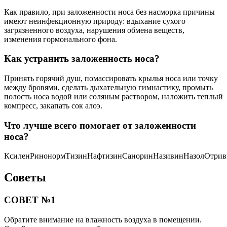
Как правило, при заложенности носа без насморка причины
имеют неинфекционную природу: вдыхание сухого
загрязненного воздуха, нарушения обмена веществ,
изменения гормонального фона.
Как устранить заложенность носа?
Принять горячий душ, помассировать крылья носа или точку
между бровями, сделать дыхательную гимнастику, промыть
полость носа водой или соляным раствором, наложить теплый
компресс, закапать сок алоэ.
Что лучше всего помогает от заложенности
носа?
КсиленРинонормТизинНафтизинСаноринНазивинНазолОтри
Советы
СОВЕТ №1
Обратите внимание на влажность воздуха в помещении.