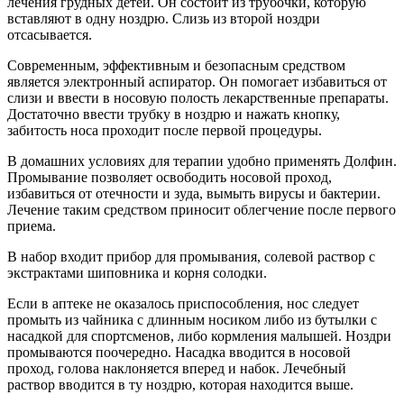
лечения грудных детей. Он состоит из трубочки, которую
вставляют в одну ноздрю. Слизь из второй ноздри
отсасывается.
Современным, эффективным и безопасным средством
является электронный аспиратор. Он помогает избавиться от
слизи и ввести в носовую полость лекарственные препараты.
Достаточно ввести трубку в ноздрю и нажать кнопку,
забитость носа проходит после первой процедуры.
В домашних условиях для терапии удобно применять Долфин.
Промывание позволяет освободить носовой проход,
избавиться от отечности и зуда, вымыть вирусы и бактерии.
Лечение таким средством приносит облегчение после первого
приема.
В набор входит прибор для промывания, солевой раствор с
экстрактами шиповника и корня солодки.
Если в аптеке не оказалось приспособления, нос следует
промыть из чайника с длинным носиком либо из бутылки с
насадкой для спортсменов, либо кормления малышей. Ноздри
промываются поочередно. Насадка вводится в носовой
проход, голова наклоняется вперед и набок. Лечебный
раствор вводится в ту ноздрю, которая находится выше.