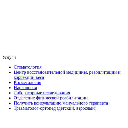
Услуги
Стоматология
Центр восстановительной медицины, реабилитации и
коррекции веса
Косметология
Наркология
Лабораторные исследования
Отделение физической реабилитации
Получить консультацию мануального терапевта
Травматолог-ортопед (детский, взрослый)