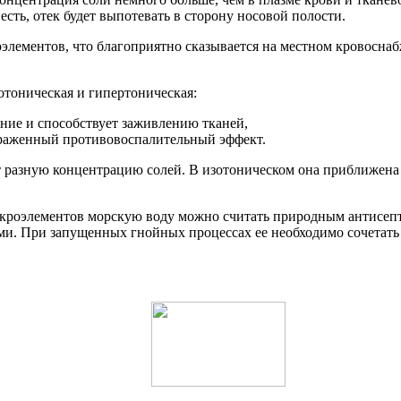
есть, отек будет выпотевать в сторону носовой полости.
оэлементов, что благоприятно сказывается на местном кровосн
отоническая и гипертоническая:
ние и способствует заживлению тканей,
ыраженный противовоспалительный эффект.
т разную концентрацию солей. В изотоническом она приближена 
микроэлементов морскую воду можно считать природным антисеп
ями. При запущенных гнойных процессах ее необходимо сочетат