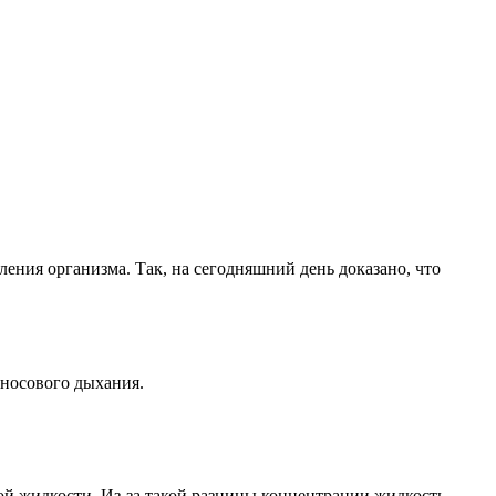
ления организма. Так, на сегодняшний день доказано, что
 носового дыхания.
ой жидкости. Из-за такой разницы концентрации жидкость