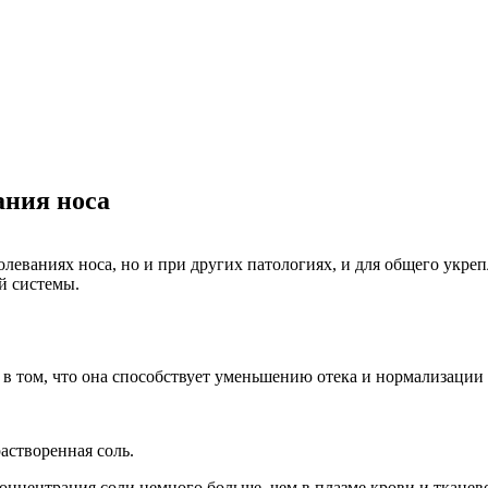
ания носа
олеваниях носа, но и при других патологиях, и для общего укреп
й системы.
в том, что она способствует уменьшению отека и нормализации
растворенная соль.
онцентрация соли немного больше, чем в плазме крови и тканев