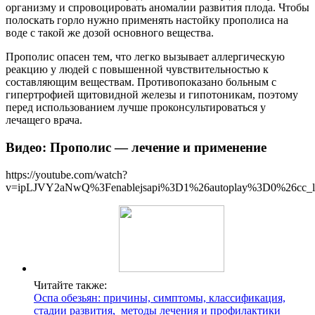
организму и спровоцировать аномалии развития плода. Чтобы
полоскать горло нужно применять настойку прополиса на
воде с такой же дозой основного вещества.
Прополис опасен тем, что легко вызывает аллергическую
реакцию у людей с повышенной чувствительностью к
составляющим веществам. Противопоказано больным с
гипертрофией щитовидной железы и гипотоникам, поэтому
перед использованием лучше проконсультироваться у
лечащего врача.
Видео: Прополис — лечение и применение
https://youtube.com/watch?
v=ipLJVY2aNwQ%3Fenablejsapi%3D1%26autoplay%3D0%26cc_l
Читайте также:
Оспа обезьян: причины, симптомы, классификация,
стадии развития, методы лечения и профилактики