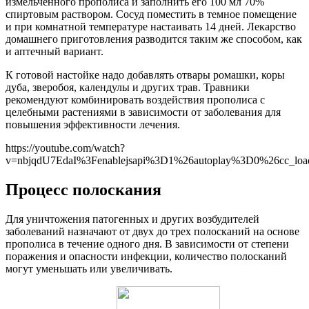
измельченного прополиса и заполнить его 100 мл 70%
спиртовым раствором. Сосуд поместить в темное помещение
и при комнатной температуре настаивать 14 дней. Лекарство
домашнего приготовления разводится таким же способом, как
и аптечный вариант.
К готовой настойке надо добавлять отвары ромашки, коры
дуба, зверобоя, календулы и других трав. Травники
рекомендуют комбинировать воздействия прополиса с
целебными растениями в зависимости от заболевания для
повышения эффективности лечения.
https://youtube.com/watch?
v=nbjqdU7EdaI%3Fenablejsapi%3D1%26autoplay%3D0%26cc_l
Процесс полоскания
Для уничтожения патогенных и других возбудителей
заболеваний назначают от двух до трех полосканий на основе
прополиса в течение одного дня. В зависимости от степени
поражения и опасности инфекции, количество полосканий
могут уменьшать или увеличивать.