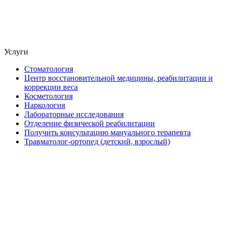
Услуги
Стоматология
Центр восстановительной медицины, реабилитации и
коррекции веса
Косметология
Наркология
Лабораторные исследования
Отделение физической реабилитации
Получить консультацию мануального терапевта
Травматолог-ортопед (детский, взрослый)