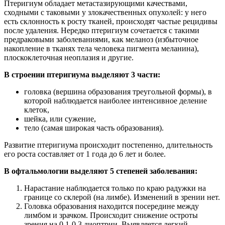
Птеригиум обладает метастазирующими качествами,
сходными с таковыми у злокачественных опухолей: у него
есть склонность к росту тканей, происходят частые рецидивы
после удаления. Нередко птеригиум сочетается с такими
предраковыми заболеваниями, как меланоз (избыточное
накопление в тканях тела человека пигмента меланина),
плоскоклеточная неоплазия и другие.
В строении птеригиума выделяют 3 части:
головка (вершина образования треугольной формы), в
которой наблюдается наиболее интенсивное деление
клеток,
шейка, или сужение,
тело (самая широкая часть образования).
Развитие птеригиума происходит постепенно, длительность
его роста составляет от 1 года до 6 лет и более.
В офтальмологии выделяют 5 степеней заболевания:
Нарастание наблюдается только по краю радужки на
границе со склерой (на лимбе). Изменений в зрении нет.
Головка образования находится посередине между
лимбом и зрачком. Происходит снижение остроты
зрения на 0,1-0,3 диоптрии. Выявляется легкий