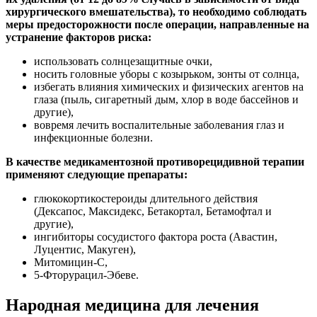
хирургического вмешательства), то необходимо соблюдать
меры предосторожности после операции, направленные на
устранение факторов риска:
использовать солнцезащитные очки,
носить головные уборы с козырьком, зонты от солнца,
избегать влияния химических и физических агентов на
глаза (пыль, сигаретный дым, хлор в воде бассейнов и
другие),
вовремя лечить воспалительные заболевания глаз и
инфекционные болезни.
В качестве медикаментозной противорецидивной терапии
применяют следующие препараты:
глюкокортикостероиды длительного действия
(Дексапос, Максидекс, Бетакортал, Бетамофтал и
другие),
ингибиторы сосудистого фактора роста (Авастин,
Луцентис, Макуген),
Митомицин-С,
5-Фторурацил-Эбеве.
Народная медицина для лечения