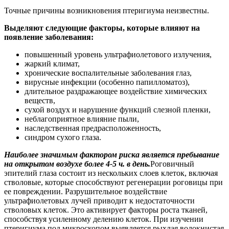
Точные причины возникновения птеригиума неизвестны.
Выделяют следующие факторы, которые влияют на
появление заболевания:
повышенный уровень ультрафиолетового излучения,
жаркий климат,
хронические воспалительные заболевания глаз,
вирусные инфекции (особенно папилломатоз),
длительное раздражающее воздействие химических
веществ,
сухой воздух и нарушение функций слезной пленки,
неблагоприятное влияние пыли,
наследственная предрасположенность,
синдром сухого глаза.
Наиболее значимым фактором риска является пребывание
на открытом воздухе более 4-5 ч. в день.
Роговичный
эпителий глаза состоит из нескольких слоев клеток, включая
стволовые, которые способствуют регенерации роговицы при
ее повреждении. Разрушительное воздействие
ультрафиолетовых лучей приводит к недостаточности
стволовых клеток. Это активирует факторы роста тканей,
способствуя усиленному делению клеток. При изучении
птеригиума под микроскопом выявляется рыхлая волокнистая