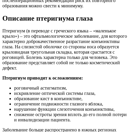
послеоперационных рекомендаций риск их повторного
образования можно свести к минимуму.
Описание птеригиума глаза
Птеригиум (в переводе с греческого языка – «маленькое
крыло») – это офтальмологическое заболевание, для которого
характерно доброкачественное разрастание конъюнктивы
глаза. На слизистой оболочке со стороны носа образуется
крыловидная треугольная складка, которая срастается с
роговицей. Болезнь характерна только для человека. Это
образование представляет собой не только косметический
дефект.
Птеригиум приводит к осложнениям:
роговичный астигматизм,
искривление оптической системы глаза,
образование кист в конъюнктиве,
ограничение подвижности глазного яблока,
нарушение функции слезоточения конъюнктивы,
снижение остроты зрения вплоть до его полной потери
и инвалидизации пациента.
Заболевание больше распространено в южных регионах