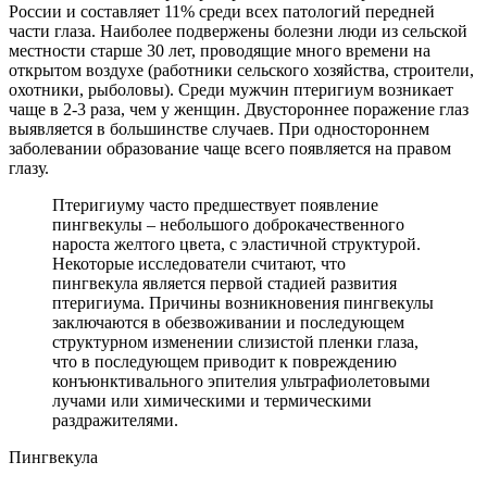
России и составляет 11% среди всех патологий передней
части глаза. Наиболее подвержены болезни люди из сельской
местности старше 30 лет, проводящие много времени на
открытом воздухе (работники сельского хозяйства, строители,
охотники, рыболовы). Среди мужчин птеригиум возникает
чаще в 2-3 раза, чем у женщин. Двустороннее поражение глаз
выявляется в большинстве случаев. При одностороннем
заболевании образование чаще всего появляется на правом
глазу.
Птеригиуму часто предшествует появление
пингвекулы – небольшого доброкачественного
нароста желтого цвета, с эластичной структурой.
Некоторые исследователи считают, что
пингвекула является первой стадией развития
птеригиума. Причины возникновения пингвекулы
заключаются в обезвоживании и последующем
структурном изменении слизистой пленки глаза,
что в последующем приводит к повреждению
конъюнктивального эпителия ультрафиолетовыми
лучами или химическими и термическими
раздражителями.
Пингвекула