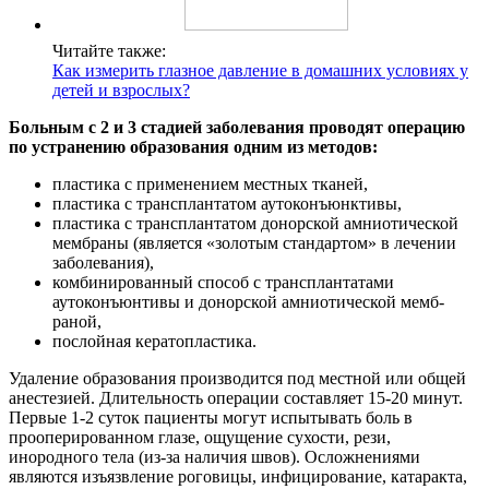
Читайте также:
Как измерить глазное давление в домашних условиях у
детей и взрослых?
Больным с 2 и 3 стадией заболевания проводят операцию
по устранению образования одним из методов:
пластика с применением местных тканей,
пластика с трансплантатом аутоконъюнктивы,
пластика с трансплантатом донорской амниотической
мембраны (является «золотым стандартом» в лечении
заболевания),
комбинированный способ с трансплантата­ми
аутоконъюнтивы и донорской амниотической мемб­
раной,
послойная кератопластика.
Удаление образования производится под местной или общей
анестезией. Длительность операции составляет 15-20 минут.
Первые 1-2 суток пациенты могут испытывать боль в
прооперированном глазе, ощущение сухости, рези,
инородного тела (из-за наличия швов). Осложнениями
являются изъязвление роговицы, инфицирование, катаракта,