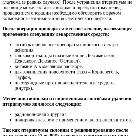
глаукома (в редких случаях). После устранения птеригиума на
роговице может остаться видимый шрам, поэтому перед
проведением операции необходимо обговорить с врачом
возможность минимизации косметического дефекта.
После операции проводится местное лечение, включающее
применение следующих лекарственных средств:
антибактериальные препараты широкого спектра
действия,
глюкокортикоиды (глазные капли Дексаметазон,
Дексакорт, Дексапос, Офтанал),
витамин А в масляном растворе,
для заживления поверхности глаза – Корнерегель,
Тауфон,
нестероидные противовоспалительные средства
(внутрь).
Менее инвазивными и современными способами удаления
птеригиумов являются следующие:
радиоволновая хирургия,
полировка лазером с применением аллотрансплантатов.
Так как птеригиумы склонны к рецидивированию после
их удаления (от 12 до 89% случаев в зависимости от вида