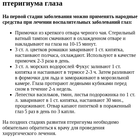
птеригиума глаза
На первой стадии заболевания можно применять народные
средства при лечении воспалительных заболеваний глаз:
Примочки из крепкого отвара черного чая. Стерильный
ватный тампон смачивают в охлажденном отваре и
накладывают на глаза на 10-15 минут.
3 ст. л. цветков ромашки заваривают 1 ст. кипятка,
настаивают полчаса, охлаждают. Используют в качестве
примочек 2-3 раза в день.
3 ст. л. морских водорослей Фукус заливают 1 ст.
кипятка и настаивают в термосе 2-3 ч. Затем разливают
в формочки для льда и замораживают в морозильной
камере. Глаза протирают ледяными кубиками перед
сном в течение 2-х недель.
Лепестки васильков, тмин, листья подорожника по 1 ст.
л. заваривают в 1 ст. кипятка, настаивают 30 мин.,
процеживают. Отвар капают пипеткой в пораженный
глаз 5 раз в день по 3 капли.
На поздних стадиях развития птеригиума необходимо
обязательно обратиться к врачу для проведения
хирургического лечения.