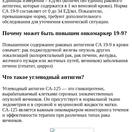
Единицы измерения – ЕД/мл (количество единиц ракового
антигена, которые содержатся в 1 мл венозной крови). Норма
СА 19-9 составляет от 0 до 34 ЕД/мл. Показатели,
превышающие норму, требуют дополнительного
обследования для уточнения клинической ситуации.
Почему может быть повышен онкомаркер 19-9?
Повышенное содержание раковых антигенов СА 19-9 в крови
означает: рак поджелудочной железы опухоль других
локализаций (колоректальный рак, рак печени, желудка,
желчного пузыря или желчных путей, яичников) заболевания
печени (гепатит, цирроз)
Что такое углеводный антиген?
Углеводный антиген СА-125 — это гликопротеин,
вырабатываемый клетками серозных злокачественных
опухолей яичников. Он присутствует в нормальной ткани
эндометрия и в серозной и муцинозной жидкости матки.
СА-125 является важным онкомаркером мониторинга течения
и эффективности терапии при различных типах рака
яичников.