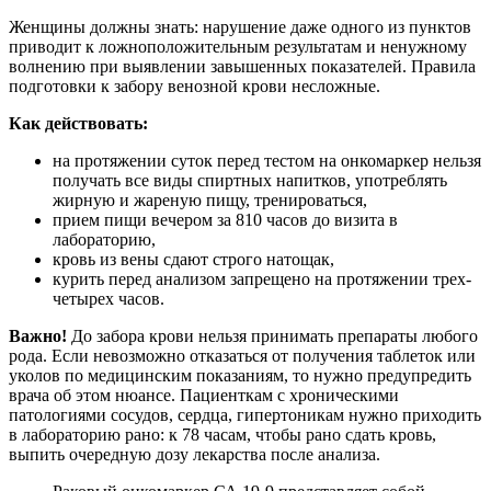
Женщины должны знать: нарушение даже одного из пунктов
приводит к ложноположительным результатам и ненужному
волнению при выявлении завышенных показателей. Правила
подготовки к забору венозной крови несложные.
Как действовать:
на протяжении суток перед тестом на онкомаркер нельзя
получать все виды спиртных напитков, употреблять
жирную и жареную пищу, тренироваться,
прием пищи вечером за 810 часов до визита в
лабораторию,
кровь из вены сдают строго натощак,
курить перед анализом запрещено на протяжении трех-
четырех часов.
Важно!
До забора крови нельзя принимать препараты любого
рода. Если невозможно отказаться от получения таблеток или
уколов по медицинским показаниям, то нужно предупредить
врача об этом нюансе. Пациенткам с хроническими
патологиями сосудов, сердца, гипертоникам нужно приходить
в лабораторию рано: к 78 часам, чтобы рано сдать кровь,
выпить очередную дозу лекарства после анализа.