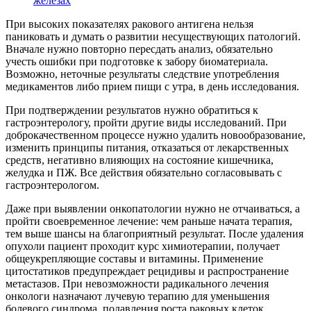
железах
При высоких показателях ракового антигена нельзя
паниковать и думать о развитии несуществующих патологий.
Вначале нужно повторно пересдать анализ, обязательно
учесть ошибки при подготовке к забору биоматериала.
Возможно, неточные результаты следствие употребления
медикаментов либо прием пищи с утра, в день исследования.
При подтверждении результатов нужно обратиться к
гастроэнтерологу, пройти другие виды исследований. При
доброкачественном процессе нужно удалить новообразование,
изменить принципы питания, отказаться от лекарственных
средств, негативно влияющих на состояние кишечника,
желудка и ПЖ. Все действия обязательно согласовывать с
гастроэнтерологом.
Даже при выявлении онкопатологии нужно не отчаиваться, а
пройти своевременное лечение: чем раньше начата терапия,
тем выше шансы на благоприятный результат. После удаления
опухоли пациент проходит курс химиотерапии, получает
общеукрепляющие составы и витамины. Применение
цитостатиков предупреждает рецидивы и распространение
метастазов. При невозможности радикального лечения
онкологи назначают лучевую терапию для уменьшения
болевого синдрома, подавления роста раковых клеток.