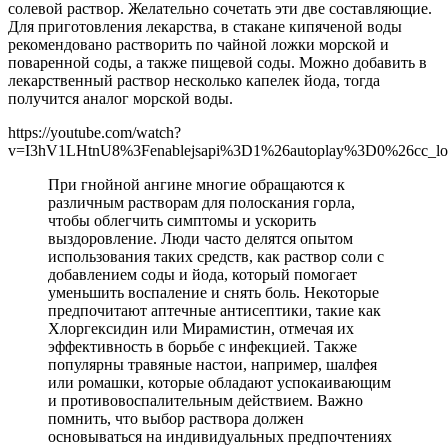
солевой раствор. Желательно сочетать эти две составляющие.
Для приготовления лекарства, в стакане кипяченой воды
рекомендовано растворить по чайной ложки морской и
поваренной соды, а также пищевой соды. Можно добавить в
лекарственный раствор несколько капелек йода, тогда
получится аналог морской воды.
https://youtube.com/watch?
v=I3hV1LHtnU8%3Fenablejsapi%3D1%26autoplay%3D0%26cc_l
При гнойной ангине многие обращаются к
различным растворам для полоскания горла,
чтобы облегчить симптомы и ускорить
выздоровление. Люди часто делятся опытом
использования таких средств, как раствор соли с
добавлением соды и йода, который помогает
уменьшить воспаление и снять боль. Некоторые
предпочитают аптечные антисептики, такие как
Хлоргексидин или Мирамистин, отмечая их
эффективность в борьбе с инфекцией. Также
популярны травяные настои, например, шалфея
или ромашки, которые обладают успокаивающим
и противовоспалительным действием. Важно
помнить, что выбор раствора должен
основываться на индивидуальных предпочтениях