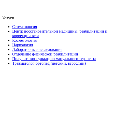
Услуги
Стоматология
Центр восстановительной медицины, реабилитации и
коррекции веса
Косметология
Наркология
Лабораторные исследования
Отделение физической реабилитации
Получить консультацию мануального терапевта
Травматолог-ортопед (детский, взрослый)