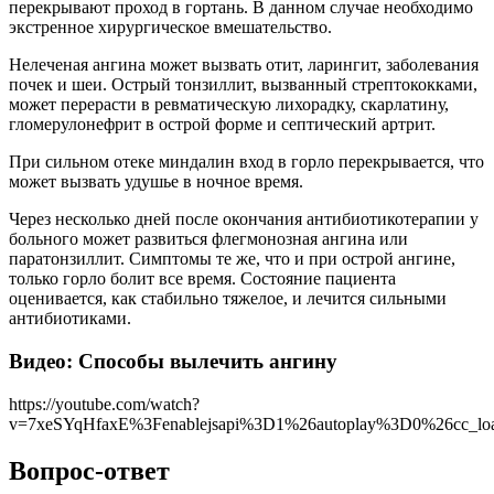
перекрывают проход в гортань. В данном случае необходимо
экстренное хирургическое вмешательство.
Нелеченая ангина может вызвать отит, ларингит, заболевания
почек и шеи. Острый тонзиллит, вызванный стрептококками,
может перерасти в ревматическую лихорадку, скарлатину,
гломерулонефрит в острой форме и септический артрит.
При сильном отеке миндалин вход в горло перекрывается, что
может вызвать удушье в ночное время.
Через несколько дней после окончания антибиотикотерапии у
больного может развиться флегмонозная ангина или
паратонзиллит. Симптомы те же, что и при острой ангине,
только горло болит все время. Состояние пациента
оценивается, как стабильно тяжелое, и лечится сильными
антибиотиками.
Видео: Способы вылечить ангину
https://youtube.com/watch?
v=7xeSYqHfaxE%3Fenablejsapi%3D1%26autoplay%3D0%26cc_l
Вопрос-ответ