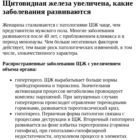
Щитовидная железа увеличена, какие
заболевания развиваются
Женщины сталкиваются с патологиями ШЖ чаще, чем
представители мужского пола. Многие заболевания
развиваются после 40 лет, с приближением климакса и в
период менопаузы. Чем больше негативных факторов
действует, тем выше риск патологических изменений, в том
числе, злокачественного характера.
Распространенные заболевания ЩЖ с увеличением
объема органа:
гипертиреоз. ЩЖ вырабатывает больше нормы
трийодтиронина и тироксина. Значительная
активизация процессов метаболизма провоцирует
комплекс нарушений. При запущенных случаях
гипертиреоза происходит отравление тиреоидными
гормонами, развивается тиреотоксический криз,
гипотиреоз. Первичная форма патологии связана с
процессами деструкции в ЩЖ. Вторичный гипотиреоз
развивается на фоне избытка тиреотропина (гормона
гипофиза), при гипоталамо-гипофизарной
недостаточности, опухолевом процессе в элементах