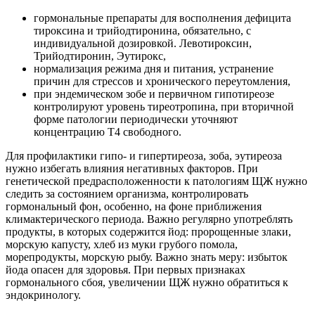
гормональные препараты для восполнения дефицита
тироксина и трийодтиронина, обязательно, с
индивидуальной дозировкой. Левотироксин,
Трийодтиронин, Эутирокс,
нормализация режима дня и питания, устранение
причин для стрессов и хронического переутомления,
при эндемическом зобе и первичном гипотиреозе
контролируют уровень тиреотропина, при вторичной
форме патологии периодически уточняют
концентрацию Т4 свободного.
Для профилактики гипо- и гипертиреоза, зоба, эутиреоза
нужно избегать влияния негативных факторов. При
генетической предрасположенности к патологиям ЩЖ нужно
следить за состоянием организма, контролировать
гормональный фон, особенно, на фоне приближения
климактерического периода. Важно регулярно употреблять
продукты, в которых содержится йод: пророщенные злаки,
морскую капусту, хлеб из муки грубого помола,
морепродукты, морскую рыбу. Важно знать меру: избыток
йода опасен для здоровья. При первых признаках
гормонального сбоя, увеличении ЩЖ нужно обратиться к
эндокринологу.