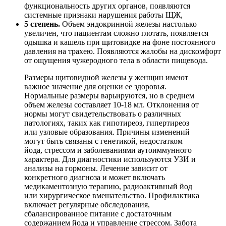
функциональность других органов, появляются
системные признаки нарушения работы ЩЖ,
5 степень.
Объем эндокринной железы настолько
увеличен, что пациентам сложно глотать, появляется
одышка и кашель при щитовидке на фоне постоянного
давления на трахею. Появляются жалобы на дискомфорт
от ощущения чужеродного тела в области пищевода.
Размеры щитовидной железы у женщин имеют
важное значение для оценки ее здоровья.
Нормальные размеры варьируются, но в среднем
объем железы составляет 10-18 мл. Отклонения от
нормы могут свидетельствовать о различных
патологиях, таких как гипотиреоз, гипертиреоз
или узловые образования. Причины изменений
могут быть связаны с генетикой, недостатком
йода, стрессом и заболеваниями аутоиммунного
характера. Для диагностики используются УЗИ и
анализы на гормоны. Лечение зависит от
конкретного диагноза и может включать
медикаментозную терапию, радиоактивный йод
или хирургическое вмешательство. Профилактика
включает регулярные обследования,
сбалансированное питание с достаточным
содержанием йода и управление стрессом. Забота