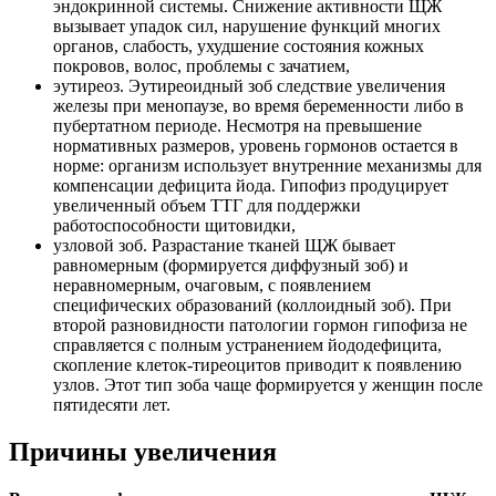
эндокринной системы. Снижение активности ЩЖ
вызывает упадок сил, нарушение функций многих
органов, слабость, ухудшение состояния кожных
покровов, волос, проблемы с зачатием,
эутиреоз. Эутиреоидный зоб следствие увеличения
железы при менопаузе, во время беременности либо в
пубертатном периоде. Несмотря на превышение
нормативных размеров, уровень гормонов остается в
норме: организм использует внутренние механизмы для
компенсации дефицита йода. Гипофиз продуцирует
увеличенный объем ТТГ для поддержки
работоспособности щитовидки,
узловой зоб. Разрастание тканей ЩЖ бывает
равномерным (формируется диффузный зоб) и
неравномерным, очаговым, с появлением
специфических образований (коллоидный зоб). При
второй разновидности патологии гормон гипофиза не
справляется с полным устранением йододефицита,
скопление клеток-тиреоцитов приводит к появлению
узлов. Этот тип зоба чаще формируется у женщин после
пятидесяти лет.
Причины увеличения