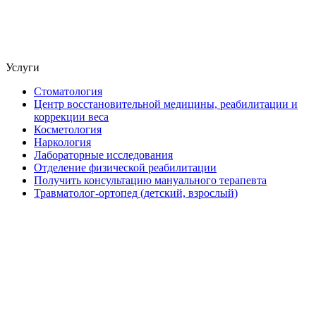
Услуги
Стоматология
Центр восстановительной медицины, реабилитации и
коррекции веса
Косметология
Наркология
Лабораторные исследования
Отделение физической реабилитации
Получить консультацию мануального терапевта
Травматолог-ортопед (детский, взрослый)