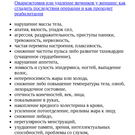
Овариэктомия или удаление яичников у женщин: как
сгладить последствия операции и как проходит
реабилитация
нарушение массы тела,
апатия, вялость, упадок сил,
агрессия, раздражительность, приступы паники,
тревожность, нервозность,
частая перемена настроения, плаксивость,
снижение частоты пульса либо развитие тахикардии
(учащенное сердцебиение),
нарушение аппетита,
ломкость и сухость эпидермиса, ногтей, выпадение
волос,
непереносимость жары или холода,
снижение либо повышение температуры тела, озноб,
лихорадочное состояние,
отечность конечностей, век, лица,
покалывание в руках,
накопление вредного холестерина в крови,
усиленное потоотделение, приливы жара к лицу,
снижение либидо,
нерегулярность менструаций,
ухудшение памяти, зрения, интеллектуальных
способностей, проблемы со слухом,