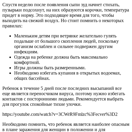
Спустя неделю после появления сыпи зуд начнет стихать,
пузырьки подсохнут, на них образуются корочки, температура
придет в норму. Это подходящее время для того, чтобы
выходить на свежий воздух. Но стоит помнить о некоторых
правилах:
Маленьким детям при ветрянке желательно гулять
подальше от большого скопления людей, поскольку
организм ослаблен и сильнее подвержен другим
инфекциям.
Одежда на ребенке должна быть максимально
комфортной.
Игры должны быть размеренными.
Необходимо избегать купания в открытых водоемах,
общих бассейнах.
Ребенок в течение 5 дней после последних высыпаний все
еще является переносчиком вируса, поэтому нужно избегать
контактов с посторонними людьми. Рекомендуется выбрать
для прогулок спокойные тихие улочки.
https://youtube.com/watch?v=3CWrR9Fmlzc%3Fecver%3D2
Необходимо помнить, что ребенок является наиболее опасным
в плане заражения для женщин в положении и для