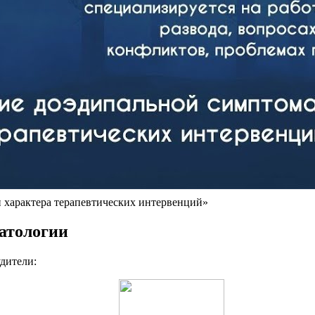
характера терапевтических интервенций»
атологии
дители: