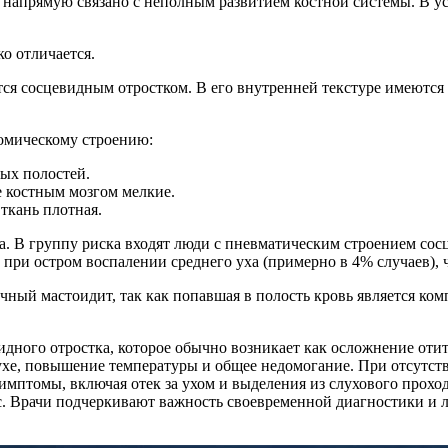
а) напрямую связано с неполным развитием костной системы. В 
о отличается.
ся сосцевидным отростком. В его внутренней текстуре имеются
томическому строению:
ых полостей.
е костным мозгом мелкие.
 ткань плотная.
а. В группу риска входят люди с пневматическим строением сос
при остром воспалении среднего уха (примерно в 4% случаев), 
чный мастоидит, так как попавшая в полость кровь является ко
дного отростка, которое обычно возникает как осложнение отит
ухе, повышение температуры и общее недомогание. При отсутств
имптомы, включая отек за ухом и выделения из слухового проход
с. Врачи подчеркивают важность своевременной диагностики и л