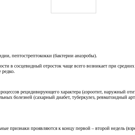
идии, пептострептококки (бактерии анаэробы).
сти в сосцевидный отросток чаще всего возникает при средних 
 редко.
роцессов рецидивирующего характера (аэроотит, наружный отит
ьных болезней (сахарный диабет, туберкулез, ревматоидный арт
е признаки проявляются к концу первой – второй недель (взрос