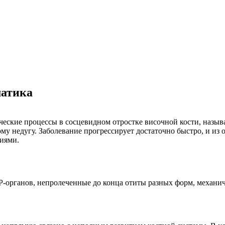
матика
ские процессы в сосцевидном отростке височной кости, называе
му недугу. Заболевание прогрессирует достаточно быстро, и из 
ниями.
-органов, непролеченные до конца отиты разных форм, механи