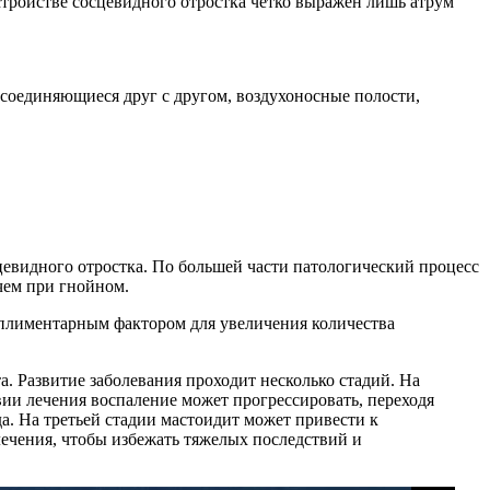
устройстве сосцевидного отростка четко выражен лишь атрум
 соединяющиеся друг с другом, воздухоносные полости,
цевидного отростка. По большей части патологический процесс
чем при гнойном.
мплиментарным фактором для увеличения количества
а. Развитие заболевания проходит несколько стадий. На
ии лечения воспаление может прогрессировать, переходя
а. На третьей стадии мастоидит может привести к
ечения, чтобы избежать тяжелых последствий и