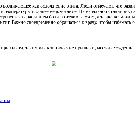
о возникающее как осложнение отита. Люди отмечают, что разви
е температуры и общее недомогание. На начальной стадии воспа
теризуется нарастанием боли и отеком за ухом, а также возможн
нгит. Важно своевременно обращаться к врачу, чтобы избежать 
ризнакам, таким как клинические признаки, местонахождение оч
ьтаты