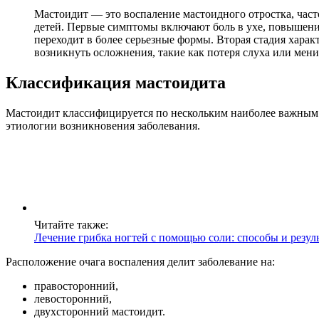
Мастоидит — это воспаление мастоидного отростка, част
детей. Первые симптомы включают боль в ухе, повышени
переходит в более серьезные формы. Вторая стадия харак
возникнуть осложнения, такие как потеря слуха или мени
Классификация мастоидита
Мастоидит классифицируется по нескольким наиболее важным п
этиологии возникновения заболевания.
Читайте также:
Лечение грибка ногтей с помощью соли: способы и резул
Расположение очага воспаления делит заболевание на:
правосторонний,
левосторонний,
двухсторонний мастоидит.