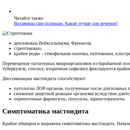
Читайте также:
Витамины при псориазе. Какие лучше для лечения?
диплококки Вейксельбаума, Френкеля,
стрептококки,
крайне редко – гемофильная палочка, пептококки, клостр
Перемещение патогенных микроорганизмов из барабанной поло
туберкулезе, сепсисе, вторичном сифилисе фиксируются крайне
Диссеминации мастоидита способствуют:
патологии ЛОР-органов, полученные после длительных п
снижение защитной реакции организма вследствие длител
перенесенные фарингиты, синуситы, ларинготрахеиты.
Симптоматика мастоидита
Крайне обширна и выражена симптоматика мастоидита. Начальны