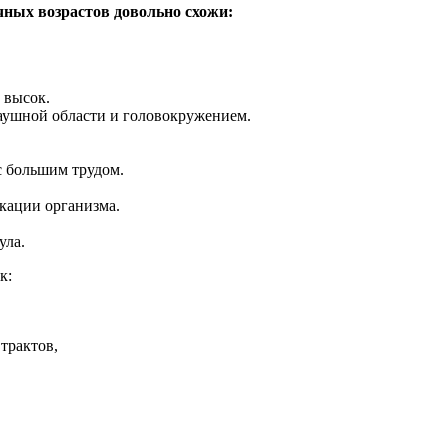
чных возрастов довольно схожи:
 высок.
аушной области и головокружением.
с большим трудом.
кации организма.
ула.
к:
трактов,