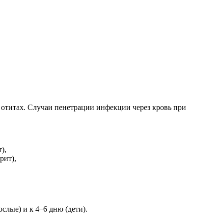
отитах. Случаи пенетрации инфекции через кровь при
),
рит),
лые) и к 4–6 дню (дети).