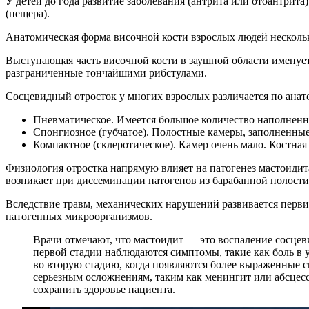
У детей до года развитие заболевания (антрита или отоантрит
(пещера).
Анатомическая форма височной кости взрослых людей нескольк
Выступающая часть височной кости в заушной области именует
разграниченные тончайшими рибстулами.
Сосцевидный отросток у многих взрослых различается по ана
Пневматическое. Имеется большое количество наполненн
Спонгиозное (губчатое). Полостные камеры, заполненны
Компактное (склеротическое). Камер очень мало. Костная
Физиология отростка напрямую влияет на патогенез мастоидит
возникает при диссеминации патогенов из барабанной полости 
Вследствие травм, механических нарушений развивается перви
патогенных микроорганизмов.
Врачи отмечают, что мастоидит — это воспаление сосцеви
первой стадии наблюдаются симптомы, такие как боль в 
во вторую стадию, когда появляются более выраженные с
серьезным осложнениям, таким как менингит или абсцес
сохранить здоровье пациента.