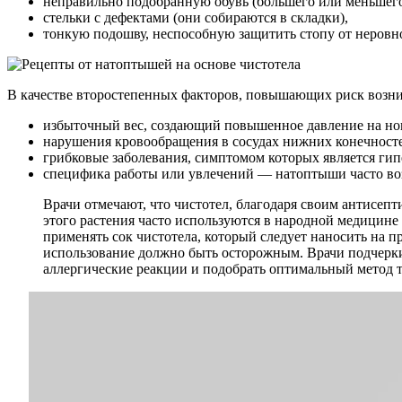
неправильно подобранную обувь (большего или меньшего
стельки с дефектами (они собираются в складки),
тонкую подошву, неспособную защитить стопу от неровн
В качестве второстепенных факторов, повышающих риск возн
избыточный вес, создающий повышенное давление на но
нарушения кровообращения в сосудах нижних конечносте
грибковые заболевания, симптомом которых является гип
специфика работы или увлечений — натоптыши часто возн
Врачи отмечают, что чистотел, благодаря своим антисе
этого растения часто используются в народной медицине
применять сок чистотела, который следует наносить на п
использование должно быть осторожным. Врачи подчерки
аллергические реакции и подобрать оптимальный метод 