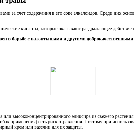
й травы
вами за счет содержания в его соке алкалоидов. Среди них осн
анические кислоты, которые оказывают раздражающее действие 
вен в борьбе с натоптышами и другими доброкачественными
а или высококонцентрированного эликсира из свежего растения 
собах применения) есть риск отравления. Поэтому при использов
жирный крем или вазелин для их защиты.