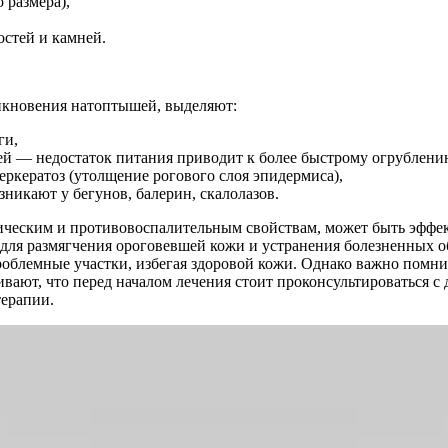
 размера),
остей и камней.
икновения натоптышей, выделяют:
ги,
й — недостаток питания приводит к более быстрому огрублени
еркератоз (утолщение рогового слоя эпидермиса),
икают у бегунов, балерин, скалолазов.
птическим и противовоспалительным свойствам, может быть эффе
 для размягчения ороговевшей кожи и устранения болезненных 
роблемные участки, избегая здоровой кожи. Однако важно помнит
вают, что перед началом лечения стоит проконсультироваться с
терапии.