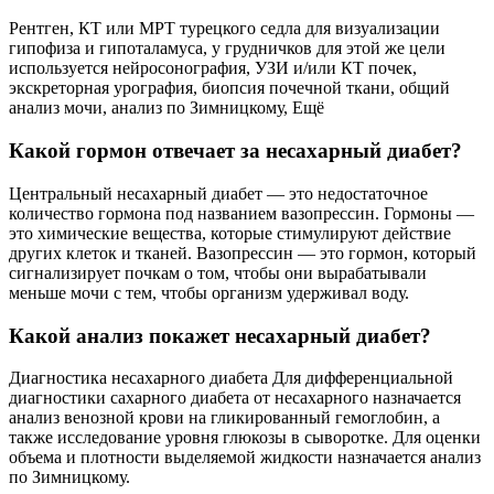
Рентген, КТ или МРТ турецкого седла для визуализации
гипофиза и гипоталамуса, у грудничков для этой же цели
используется нейросонография, УЗИ и/или КТ почек,
экскреторная урография, биопсия почечной ткани, общий
анализ мочи, анализ по Зимницкому, Ещё
Какой гормон отвечает за несахарный диабет?
Центральный несахарный диабет — это недостаточное
количество гормона под названием вазопрессин. Гормоны —
это химические вещества, которые стимулируют действие
других клеток и тканей. Вазопрессин — это гормон, который
сигнализирует почкам о том, чтобы они вырабатывали
меньше мочи с тем, чтобы организм удерживал воду.
Какой анализ покажет несахарный диабет?
Диагностика несахарного диабета Для дифференциальной
диагностики сахарного диабета от несахарного назначается
анализ венозной крови на гликированный гемоглобин, а
также исследование уровня глюкозы в сыворотке. Для оценки
объема и плотности выделяемой жидкости назначается анализ
по Зимницкому.