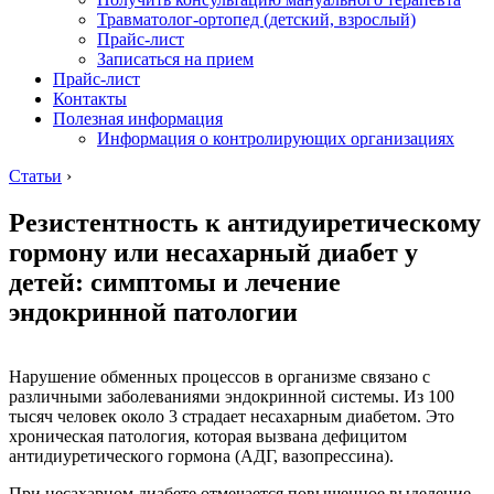
Травматолог-ортопед (детский, взрослый)
Прайс-лист
Записаться на прием
Прайс-лист
Контакты
Полезная информация
Информация о контролирующих организациях
Статьи
›
Резистентность к антидуиретическому
гормону или несахарный диабет у
детей: симптомы и лечение
эндокринной патологии
Нарушение обменных процессов в организме связано с
различными заболеваниями эндокринной системы. Из 100
тысяч человек около 3 страдает несахарным диабетом. Это
хроническая патология, которая вызвана дефицитом
антидиуретического гормона (АДГ, вазопрессина).
При несахарном диабете отмечается повышенное выделение