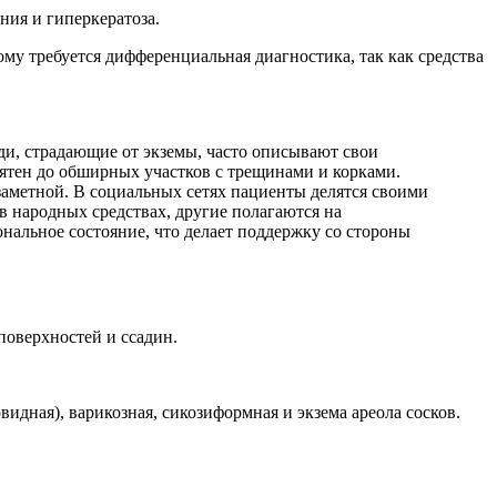
ия и гиперкератоза.
ому требуется дифференциальная диагностика, так как средства
и, страдающие от экземы, часто описывают свои
пятен до обширных участков с трещинами и корками.
 заметной. В социальных сетях пациенты делятся своими
в народных средствах, другие полагаются на
нальное состояние, что делает поддержку со стороны
поверхностей и ссадин.
видная), варикозная, сикозиформная и экзема ареола сосков.