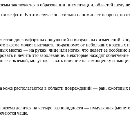
земы заключается в образовании пигментации, областей шелушен
 ниже фото. В этом случае она сильно напоминает псориаз, поэт
ожество дискомфортных ощущений и визуальных изменений. Люд
то экзема может выглядеть по-разному: от небольших красных 
ных местах — на руках, лице или ногах, что делает ее особенно
овать и лечить это заболевание. Некоторые находят облегчение 
ные с экземой, могут оказывать влияние на самооценку и эмоцио
а коже располагаются в области повреждений — ран, ожоговых 
я экзема делится на четыре разновидности — нумулярная (монето
ечаются чаще.