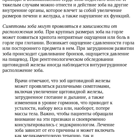
тяжелым случаям можно отнести и действие зоба на другие
внутренние органы, которое влечет за собой увеличение
размеров печени и желудка, а также нарушение их функций.
Симптомы зоба могут проявляться в зависимости от
расположения зоба.
При крупных размерах зоба на горле
может появиться хрипота неприятные ощущения или боль в
горле при глотании. Возникает ощущение сдавленности горла
или постороннего предмета в нем. При загрудинном развитии
зоба происходит сдавливание бронхов, ощущается давление
на пищевод. При рентгенологическом обследовании
щитовидной железы иногда наблюдается внтуригрудинное
расположение зоба.
Врачи отмечают, что зоб щитовидной железы
может проявляться различными симптомами,
включая увеличение щитовидной железы,
затрудненное глотание и дыхание, а также
изменения в уровне гормонов, что приводит к
усталости, набору веса или, наоборот, потере
массы тела. Важно, чтобы пациенты обращали
внимание на эти признаки и своевременно
консультировались с эндокринологом. Лечение
зоба зависит от его причины и может включать
как медикаментозную терапию, так и