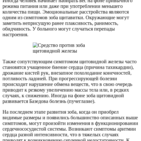
Иногда человек начинает набирать вес на фоне привычного
режима питания или даже при употреблении меньшего
количества пищи. Эмоциональные расстройства являются
одним из симптомов зоба щитавитки. Окружающие могут
заметить неприсущую ранее плаксивость, ранимость,
обидчивость. У больного могут случаться перепады
настроения.
Также сопутствующим симптомом щитовидной железы часто
становятся учащенное биение сердца (причина тахикардии),
дрожание кистей рук, внезапное похолодание конечностей,
потливость ладоней. При прогрессирующей болезни
происходит нарушение обмена веществ, что в свою очередь
приводит к резкому увеличению массы тела или, в редких
случаях, к снижению. Иногда на фоне зоба щитовидной
развивается Базедова болезнь (пучеглазие).
На последнем этапе развития зоба, когда он приобрел
видимые размеры и появились большинство описанных выше
симптомов, могут произойти изменения в функционировании
сердечнососудистой системы. Возникают симптомы аритмии
сердца разной интенсивности, что в тяжелых случаях
приводят к возникновению сердечной недостаточности. К