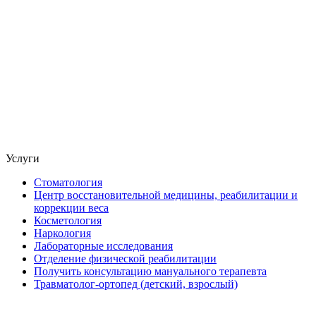
Услуги
Стоматология
Центр восстановительной медицины, реабилитации и
коррекции веса
Косметология
Наркология
Лабораторные исследования
Отделение физической реабилитации
Получить консультацию мануального терапевта
Травматолог-ортопед (детский, взрослый)