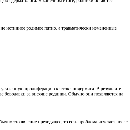
ещают дерматолога. В конечном итоге, родинки остаются
не истинное родимое пятно, а травматически измененные
т усиленную пролиферацию клеток эпидермиса. В результате
ие бородавки за висячие родинки. Обычно они появляются на
чно это явление преходящее, то есть проблема исчезает после