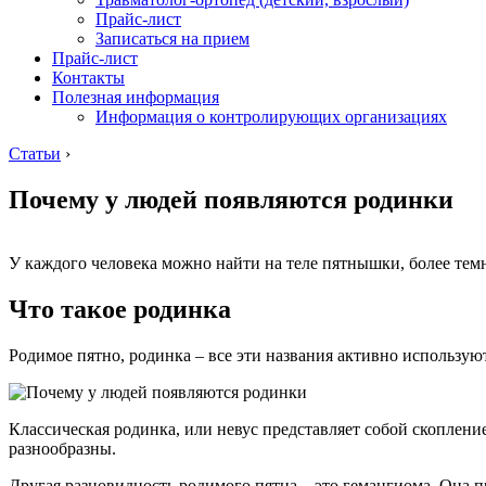
Прайс-лист
Записаться на прием
Прайс-лист
Контакты
Полезная информация
Информация о контролирующих организациях
Статьи
›
Почему у людей появляются родинки
У каждого человека можно найти на теле пятнышки, более тем
Что такое родинка
Родимое пятно, родинка – все эти названия активно использую
Классическая родинка, или невус представляет собой скоплен
разнообразны.
Другая разновидность родимого пятна – это гемангиома. Она п