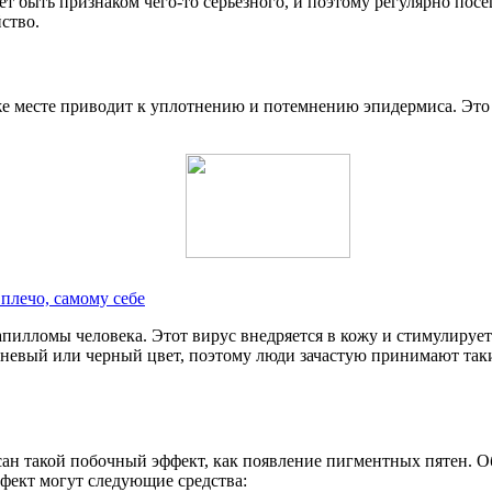
т быть признаком чего-то серьезного, и поэтому регулярно пос
йство.
е месте приводит к уплотнению и потемнению эпидермиса. Это 
 плечо, самому себе
пилломы человека. Этот вирус внедряется в кожу и стимулируе
чневый или черный цвет, поэтому люди зачастую принимают так
н такой побочный эффект, как появление пигментных пятен. Обы
ффект могут следующие средства: