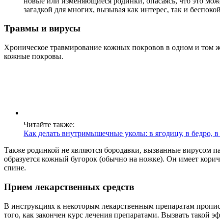
новые или изменяющиеся родинки, опасаясь, что это може
загадкой для многих, вызывая как интерес, так и беспоко
Травмы и вирусы
Хроническое травмирование кожных покровов в одном и том ж
кожные покровы.
Читайте также:
Как делать внутримышечные уколы: в ягодицу, в бедро, в
Также родинкой не являются бородавки, вызванные вирусом па
образуется кожный бугорок (обычно на ножке). Он имеет кори
спине.
Прием лекарственных средств
В инструкциях к некоторым лекарственным препаратам прописа
того, как закончен курс лечения препаратами. Вызвать такой э