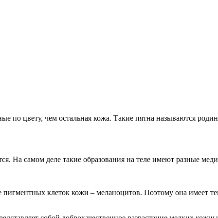
ные по цвету, чем остальная кожа. Такие пятна называются род
тся. На самом деле такие образования на теле имеют разные мед
ие пигментных клеток кожи – меланоцитов. Поэтому она имеет 
редставляет собой доброкачественное разрастание мелких кожны