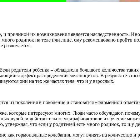
, и причиной их возникновения является наследственность. Ино
 много родинок на теле или лице, ему рекомендовано пройти п
е различается.
Если родители ребенка – обладатели большого количества таких 
едающийся дефект распределения меланоцитов. В результате это
зуются они на тех же частях тела, что и у взрослых.
тся из поколения в поколение и становятся «фирменной отмети
оже, которые интересуют многих. Люди часто обсуждают, почему
ечных лучей, и действительно, ультрафиолетовое излучение може
утверждая, что если у родителей есть много родинок, то и у дет
акие как гормональные колебания, могут влиять на количество 