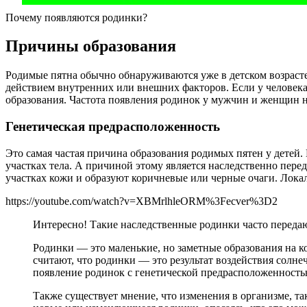
Почему появляются родинки?
Причины образования
Родимые пятна обычно обнаруживаются уже в детском возрасте
действием внутренних или внешних факторов. Если у человека
образования. Частота появления родинок у мужчин и женщин н
Генетическая предрасположенность
Это самая частая причина образования родимых пятен у детей. 
участках тела. А причиной этому является наследственно пер
участках кожи и образуют коричневые или черные очаги. Локали
https://youtube.com/watch?v=XBMrlhleORM%3Fecver%3D2
Интересно! Такие наследственные родинки часто передаю
Родинки — это маленькие, но заметные образования на к
считают, что родинки — это результат воздействия солн
появление родинок с генетической предрасположенностью, 
Также существует мнение, что изменения в организме, т