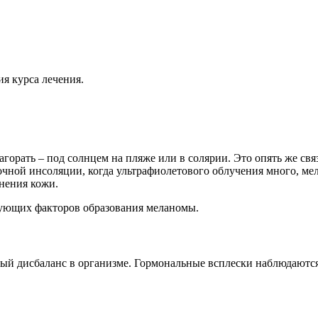
я курса лечения.
горать – под солнцем на пляже или в солярии. Это опять же св
очной инсоляции, когда ультрафиолетового облучения много, м
нения кожи.
рующих факторов образования меланомы.
ый дисбаланс в организме. Гормональные всплески наблюдаютс