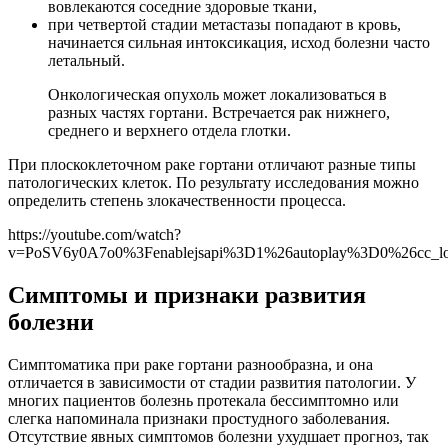
вовлекаются соседние здоровые ткани,
при четвертой стадии метастазы попадают в кровь,
начинается сильная интоксикация, исход болезни часто
летальный.
Онкологическая опухоль может локализоваться в
разных частях гортани. Встречается рак нижнего,
среднего и верхнего отдела глотки.
При плоскоклеточном раке гортани отличают разные типы
патологических клеток. По результату исследования можно
определить степень злокачественности процесса.
https://youtube.com/watch?
v=PoSV6y0A7o0%3Fenablejsapi%3D1%26autoplay%3D0%26cc_l
Симптомы и признаки развития
болезни
Симптоматика при раке гортани разнообразна, и она
отличается в зависимости от стадии развития патологии. У
многих пациентов болезнь протекала бессимптомно или
слегка напоминала признаки простудного заболевания.
Отсутствие явных симптомов болезни ухудшает прогноз, так