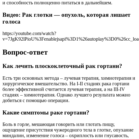
и способность полноценно питаться в дальнейшем.
Видео: Рак глотки — опухоль, которая лишает
голоса
https://youtube.com/watch?
v=7JgK92lPioU%3Fenablejsapi%3D1%26autoplay%3D0%26cc_l
Вопрос-ответ
Как лечить плоскоклеточный рак гортани?
Есть три основных метода – лучевая терапия, химиотерапия и
хирургическое вмешательство. На I-II стадиях рака гортани
более эффективной считается лучевая терапия, а на III-IV
стадиях – химиотерапия. Однако лучшего результата можно
добиться с помощью операции.
Какие симптомы раке гортани?
Боль в горле, мешающая говорить или глотать пищу,
ощущение присутствия чужеродного тела в глотке, опухание
миндалин, изменение голоса – охриплость или гнусавость,