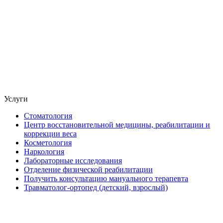
Услуги
Стоматология
Центр восстановительной медицины, реабилитации и
коррекции веса
Косметология
Наркология
Лабораторные исследования
Отделение физической реабилитации
Получить консультацию мануального терапевта
Травматолог-ортопед (детский, взрослый)