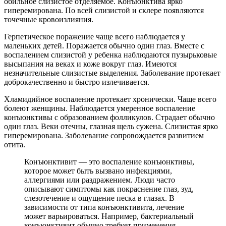
обильное слизистое отделяемое. Конъюнктива ярко
гиперемирована. По всей слизистой и склере появляются
точечные кровоизлияния.
Герпетическое поражение чаще всего наблюдается у
маленьких детей. Поражается обычно один глаз. Вместе с
воспалением слизистой у ребенка наблюдаются пузырьковые
высыпания на веках и коже вокруг глаз. Имеются
незначительные слизистые выделения. Заболевание протекает
доброкачественно и быстро излечивается.
Хламидийное воспаление протекает хронически. Чаще всего
болеют женщины. Наблюдается умеренное воспаление
конъюнктивы с образованием фолликулов. Страдает обычно
один глаз. Веки отечны, глазная щель сужена. Слизистая ярко
гиперемирована. Заболевание сопровождается развитием
отита.
Конъюнктивит — это воспаление конъюнктивы,
которое может быть вызвано инфекциями,
аллергиями или раздражением. Люди часто
описывают симптомы как покраснение глаз, зуд,
слезотечение и ощущение песка в глазах. В
зависимости от типа конъюнктивита, лечение
может варьироваться. Например, бактериальный
конъюнктивит обычно требует применения