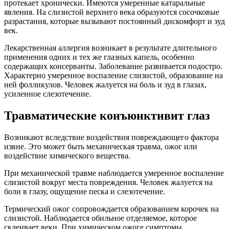
протекает хронически. Имеются умеренные катаральные
явления. На слизистой верхнего века образуются сосочковые
разрастания, которые вызывают постоянный дискомфорт и зуд
век.
Лекарственная аллергия возникает в результате длительного
применения одних и тех же глазных капель, особенно
содержащих консерванты. Заболевание развивается подостро.
Характерно умеренное воспаление слизистой, образование на
ней фолликулов. Человек жалуется на боль и зуд в глазах,
усиленное слезотечение.
Травматические конъюнктивит глаз
Возникают вследствие воздействия повреждающего фактора
извне. Это может быть механическая травма, ожог или
воздействие химического вещества.
При механической травме наблюдается умеренное воспаление
слизистой вокруг места повреждения. Человек жалуется на
боли в глазу, ощущение песка и слезотечение.
Термический ожог сопровождается образованием корочек на
слизистой. Наблюдается обильное отделяемое, которое
склеивает веки. При химическом ожоге симптомы