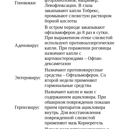
фторхинолонов, например,
Гонококки
Левофлоксацин. В глаза
закапывают капли Тобрекс,
промывают слизистую раствором
борной кислоты
В остром периоде закапывают
офтальмоферон до 8 раз в сутки.
При выраженном отеке слизистой
используют противоаллергические
Аденовирус
капли. При поражении роговицы
назначают капли с
кортикостероидами – Офтан-
дексаметазон
Назначают противовирусные
средства – Офтальмоферон. Со
Энтеровирус
второй недели применяют
гормональные средства
Назначают капли и мази с
содержанием ацикловира. При
обширном повреждении показан
Герпесвирус
прием препаратов ацикловира
внутрь. Для восстановления
поврежденной слизистой
применяют мазь Корнерегель