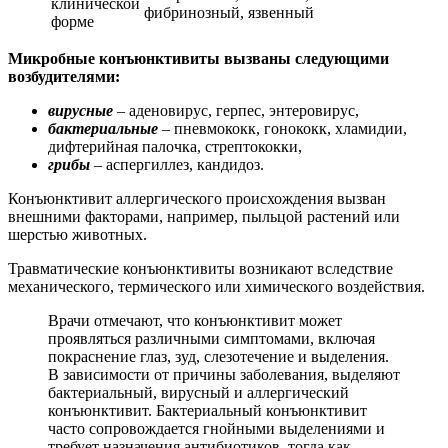
клинической
фибринозный, язвенный
форме
Микробные конъюнктивиты вызваны следующими
возбудителями:
вирусные
– аденовирус, герпес, энтеровирус,
бактериальные
– пневмококк, гонококк, хламидии,
дифтерийная палочка, стрептококки,
грибы
– аспергиллез, кандидоз.
Конъюнктивит аллергического происхождения вызван
внешними факторами, например, пыльцой растений или
шерстью животных.
Травматические конъюнктивиты возникают вследствие
механического, термического или химического воздействия.
Врачи отмечают, что конъюнктивит может
проявляться различными симптомами, включая
покраснение глаз, зуд, слезотечение и выделения.
В зависимости от причины заболевания, выделяют
бактериальный, вирусный и аллергический
конъюнктивит. Бактериальный конъюнктивит
часто сопровождается гнойными выделениями и
требует назначения антибиотиков, тогда как