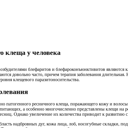
о клеща у человека
озбудителями блефаритов и блефароконъюнктивитов являются к
ются довольно часто, причем терапия заболевания длительная.
ровня клещевого паразитоносительства.
болевания
но патогенного ресничного клеща, поражающего кожу и волосы.
питающих, а особенно многочисленно представлены клещи на рес
ресниц. Однако увеличение их количества приводит к развитию 
бласть надбровных дуг, кожа лица, лоб, носогубные складки, п