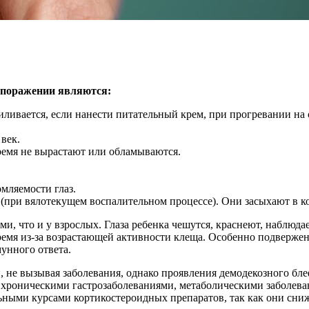
 поражении являются:
ливается, если нанести питательный крем, при прогревании на 
век.
ремя не вырастают или обламываются.
мляемости глаз.
при вялотекущем воспалительном процессе). Они засыхают в ко
, что и у взрослых. Глаза ребенка чешутся, краснеют, наблюдае
 время из-за возрастающей активности клеща. Особенно подверж
унного ответа.
 не вызывая заболевания, однако проявления демодекозного бл
оническими гастрозаболеваниями, метаболическими заболевани
ельными курсами кортикостероидных препаратов, так как они с