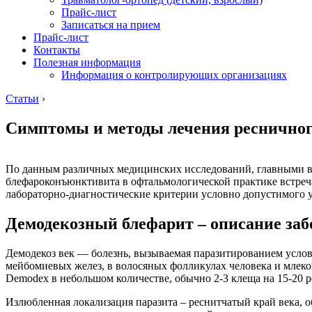
Прайс-лист
Записаться на прием
Прайс-лист
Контакты
Полезная информация
Информация о контролирующих организациях
Статьи
›
Симптомы и методы лечения ресничног
По данным различных медицинских исследований, главными в
блефароконъюнктивита в офтальмологической практике встреча
лабораторно-диагностические критерии условно допустимого у
Демодекозный блефарит – описание за
Демодекоз век — болезнь, вызываемая паразитированием услов
мейбомиевых желез, в волосяных фолликулах человека и млеко
Demodex в небольшом количестве, обычно 2-3 клеща на 15-20 
Излюбленная локализация паразита – реснитчатый край века, о