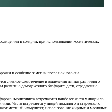
солнце или в солярии, при использовании косметических
рочки и особенно заметны после ночного сна.
тся сильное слезотечение и выделения из глаз различного
ены развитию демодекозного блефарита дети, страдающие
ефароконъюнктивита встречаются наиболее часто у людей со
ями. Часто встречается у людей пожилого и старческого
нижают местный иммунитет, использование жирных и масляных