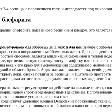
я 3-4 ресницы с пораженного глаза и исследуются под микроско
о блефарита
терапии блефарита, вызванного ресничным клещом, это является
процедурой
как для здоровых лиц, так и для пациентов с заболе
процессов и опорожнения мейбомиевых желез. Для проведения 
остым способом является аппликация смоченной в теплой воде 
осле, применяя ватную палочку, чистую салфетку или специальны
ия века к его краю для высвобождения содержимого мейбомиевы
укой в области бровей. А для массажа нижнего века, необходимо 
ткрыть веки, слегка потянув за ресницы, и тщательно протереть
растворами антисептиков для удаления слизистых выделений и 
ера оказывает регуляторное воздействие на сальные железы, с
акарицидным (противодемодекозным) действием. Использование
ожно и полное устранение клеща с век.
содействует удалению клещей Demodex из пораженных тканей, 
ичество крема с помощью ватной палочки наносят на края верхнег