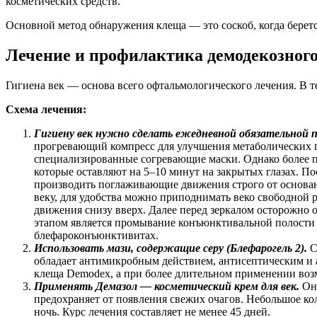
косметических средств.
Основной метод обнаружения клеща — это соскоб, когда беретс
Лечение и профилактика демодекозног
Гигиена век — основа всего офтальмологического лечения. В 
Схема лечения:
Гигиену век нужно сделать ежедневной обязательной 
прогревающий компресс для улучшения метаболических 
специализированные согревающие маски. Однако более пр
которые оставляют на 5–10 минут на закрытых глазах. П
производить поглаживающие движения строго от основан
веку, для удобства можно приподнимать веко свободной р
движения снизу вверх. Далее перед зеркалом осторожно о
этапом является промывание конъюнктивальной полости 
блефароконъюнктивитах.
Использовать мази, содержащие серу (Блефарогель 2).
С
обладает антимикробным действием, антисептическим и 
клеща Demodex, а при более длительном применении возм
Применять Демазол — косметический крем для век.
Он 
предохраняет от появления свежих очагов. Небольшое кол
ночь. Курс лечения составляет не менее 45 дней.