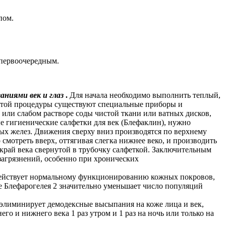
пом.
 первоочередным.
ваниями век и глаз
.
Для начала необходимо выполнить теплый,
этой процедуры существуют специальные приборы и
или слабом растворе соды чистой ткани или ватных дисков,
е гигиенические салфетки для век (Блефаклин), нужно
х желез. Движения сверху вниз производятся по верхнему
смотреть вверх, оттягивая слегка нижнее веко, и производить
 край века свернутой в трубочку салфеткой. Заключительным
загрязнений, особенно при хронических
одействует нормальному функционированию кожных покровов,
 Блефарогелея 2 значительно уменьшает число популяций
элиминирует демодексные высыпания на коже лица и век,
о и нижнего века 1 раз утром и 1 раз на ночь или только на