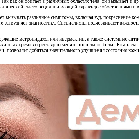
Так как он обитает в различных областях тела, он вызывает и д
 хронический, часто рецидивирующий характер с обострениями в 
ет вызывать различные симптомы, включая зуд, покраснение ко
то затрудняет диагностику. Специалисты подчеркивают важность
ержащие метронидазол или ивермектин, а также системные анти
я жирных кремов и регулярно менять постельное белье. Комплек
зни, позволяет добиться значительного улучшения состояния ко