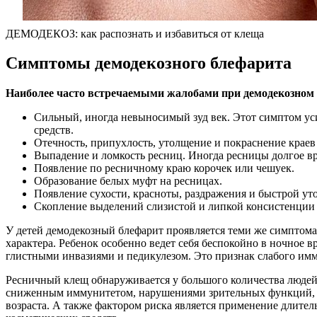
ДЕМОДЕКОЗ: как распознать и избавиться от клеща
Симптомы демодекозного блефарита
Наиболее часто встречаемыми жалобами при демодекозном
Сильный, иногда невыносимый зуд век. Этот симптом уси
средств.
Отечность, припухлость, утолщение и покраснение краев 
Выпадение и ломкость ресниц. Иногда ресницы долгое в
Появление по ресничному краю корочек или чешуек.
Образование белых муфт на ресницах.
Появление сухости, красноты, раздражения и быстрой уто
Скопление выделений слизистой и липкой консистенции (
У детей демодекозный блефарит проявляется теми же симптомами
характера. Ребенок особенно ведет себя беспокойно в ночное
глистными инвазиями и педикулезом. Это признак слабого имм
Ресничный клещ обнаруживается у большого количества людей,
сниженным иммунитетом, нарушениями зрительных функций, хр
возраста. А также фактором риска является применение длит