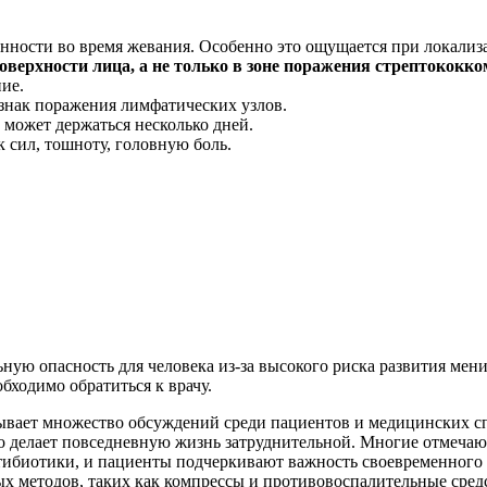
нности во время жевания. Особенно это ощущается при локализ
верхности лица, а не только в зоне поражения стрептококко
ие.
нак поражения лимфатических узлов.
 может держаться несколько дней.
 сил, тошноту, головную боль.
ную опасность для человека из-за высокого риска развития ме
ходимо обратиться к врачу.
зывает множество обсуждений среди пациентов и медицинских 
то делает повседневную жизнь затруднительной. Многие отмечаю
ибиотики, и пациенты подчеркивают важность своевременного 
х методов, таких как компрессы и противовоспалительные сред