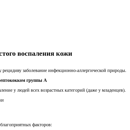
стого воспаления кожи
му рецидиву заболевание инфекционно-аллергической природы.
трептококком группы А
ение у людей всех возрастных категорий (даже у младенцев).
еблагоприятных факторов: