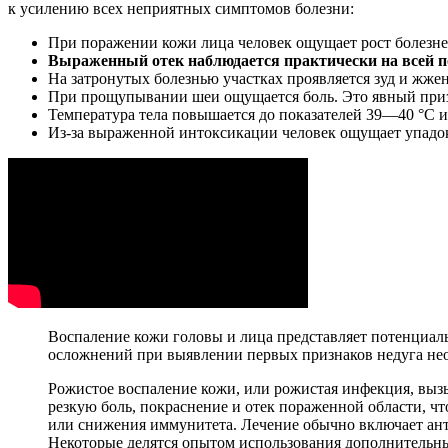
к усилению всех неприятных симптомов болезни:
При поражении кожи лица человек ощущает рост болезне
Выраженный отек наблюдается практически на всей по
На затронутых болезнью участках проявляется зуд и жжен
При прощупывании шеи ощущается боль. Это явный приз
Температура тела повышается до показателей 39—40 °С и
Из-за выраженной интоксикации человек ощущает упадок
Воспаление кожи головы и лица представляет потенциаль
осложнений при выявлении первых признаков недуга необ
Рожистое воспаление кожи, или рожистая инфекция, вы
резкую боль, покраснение и отек пораженной области, ч
или снижения иммунитета. Лечение обычно включает ант
Некоторые делятся опытом использования дополнительны