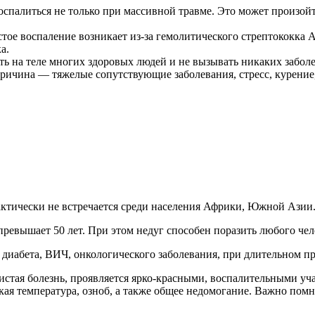
палиться не только при массивной травме. Это может произойт
 воспаление возникает из-за гемолитического стрептококка А. 
а.
ь на теле многих здоровых людей и не вызывать никаких заболе
ичина — тяжелые сопутствующие заболевания, стресс, курение,
актически не встречается среди населения Африки, Южной Азии
превышает 50 лет. При этом недуг способен поразить любого чел
о диабета, ВИЧ, онкологического заболевания, при длительном п
истая болезнь, проявляется ярко-красными, воспалительными у
 температура, озноб, а также общее недомогание. Важно помни