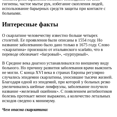
гигиены, частое мытье рук, избегание скопления людей,
использование барьерных средств защиты при контакте с
больными.
Интересные факты
О скарлатине человечеству известно больше четырех
столетий. Ее проявления были описаны в 1554 году. Но
название заболеванию было дано только в 1675 году. Слово
«скарлатина» произошло от итальянского scarlatto, что в
переводе обозначает «багровый», «пурпурный».
В Средние века диагноз устанавливался по внешнему виду
больного. Но причину развития заболевания врачи выяснить
не могли. С конца XVI века в странах Европы регулярно
случались эпидемии скарлатины, уносившие тысячи жизней.
Благодаря одной из эпидемий, при которой у больных резко
увеличивались шейные лимфоузлы, заболевание получило
название «железный ошейник». С появлением антибиотиков
болезнь протекает менее выражено, а количество летальных
исходов сведено к минимуму.
Чем опасна скарлатина: