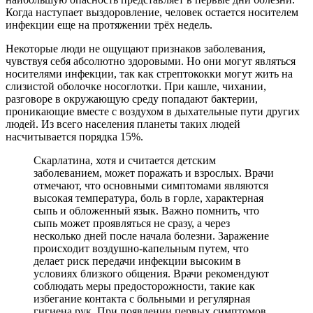
Когда наступает выздоровление, человек остается носителем
инфекции еще на протяжении трёх недель.
Некоторые люди не ощущают признаков заболевания,
чувствуя себя абсолютно здоровыми. Но они могут являться
носителями инфекции, так как стрептококки могут жить на
слизистой оболочке носоглотки. При кашле, чихании,
разговоре в окружающую среду попадают бактерии,
проникающие вместе с воздухом в дыхательные пути других
людей. Из всего населения планеты таких людей
насчитывается порядка 15%.
Скарлатина, хотя и считается детским
заболеванием, может поражать и взрослых. Врачи
отмечают, что основными симптомами являются
высокая температура, боль в горле, характерная
сыпь и обложенный язык. Важно помнить, что
сыпь может проявляться не сразу, а через
несколько дней после начала болезни. Заражение
происходит воздушно-капельным путем, что
делает риск передачи инфекции высоким в
условиях близкого общения. Врачи рекомендуют
соблюдать меры предосторожности, такие как
избегание контакта с больными и регулярная
гигиена рук. При появлении первых симптомов