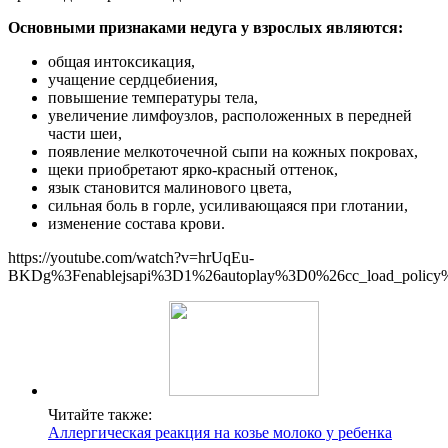
Основными признаками недуга у взрослых являются:
общая интоксикация,
учащение сердцебиения,
повышение температуры тела,
увеличение лимфоузлов, расположенных в передней
части шеи,
появление мелкоточечной сыпи на кожных покровах,
щеки приобретают ярко-красный оттенок,
язык становится малинового цвета,
сильная боль в горле, усиливающаяся при глотании,
изменение состава крови.
https://youtube.com/watch?v=hrUqEu-
BKDg%3Fenablejsapi%3D1%26autoplay%3D0%26cc_load_polic
Читайте также:
Аллергическая реакция на козье молоко у ребенка