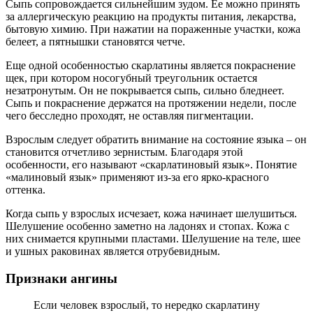
Сыпь сопровождается сильнейшим зудом. Ее можно принять
за аллергическую реакцию на продукты питания, лекарства,
бытовую химию. При нажатии на пораженные участки, кожа
белеет, а пятнышки становятся четче.
Еще одной особенностью скарлатины является покраснение
щек, при котором носогубный треугольник остается
незатронутым. Он не покрывается сыпь, сильно бледнеет.
Сыпь и покраснение держатся на протяжении недели, после
чего бесследно проходят, не оставляя пигментации.
Взрослым следует обратить внимание на состояние языка – он
становится отчетливо зернистым. Благодаря этой
особенности, его называют «скарлатиновый язык». Понятие
«малиновый язык» применяют из-за его ярко-красного
оттенка.
Когда сыпь у взрослых исчезает, кожа начинает шелушиться.
Шелушение особенно заметно на ладонях и стопах. Кожа с
них снимается крупными пластами. Шелушение на теле, шее
и ушных раковинах является отрубевидным.
Признаки ангины
Если человек взрослый, то нередко скарлатину