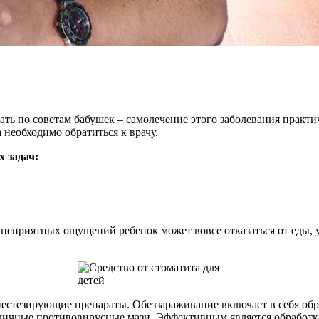
ать по советам бабушек – самолечение этого заболевания практ
 необходимо обратиться к врачу.
х задач:
неприятных ощущений ребенок может вовсе отказаться от еды, у 
естезирующие препараты. Обеззараживание включает в себя обра
зличные противовирусные мази. Эффективным является обработк