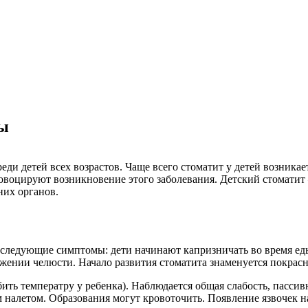
мы
ди детей всех возрастов. Чаще всего стоматит у детей возникает
провоцируют возникновение этого заболевания. Детский стоматит
них органов.
следующие симптомы: дети начинают капризничать во время еды
ении челюсти. Начало развития стоматита знаменуется покрасне
бить температру у ребенка). Наблюдается общая слабость, пасси
налетом. Образования могут кровоточить. Появление язвочек н