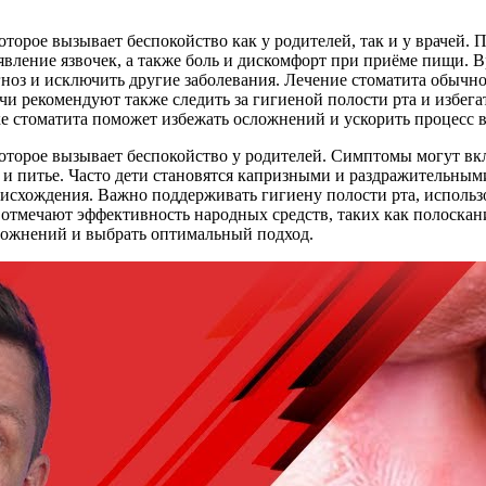
оторое вызывает беспокойство как у родителей, так и у врачей
явление язвочек, а также боль и дискомфорт при приёме пищи. 
ноз и исключить другие заболевания. Лечение стоматита обычн
чи рекомендуют также следить за гигиеной полости рта и избега
е стоматита поможет избежать осложнений и ускорить процесс 
которое вызывает беспокойство у родителей. Симптомы могут вкл
и питье. Часто дети становятся капризными и раздражительными
исхождения. Важно поддерживать гигиену полости рта, использо
тмечают эффективность народных средств, таких как полоскани
сложнений и выбрать оптимальный подход.