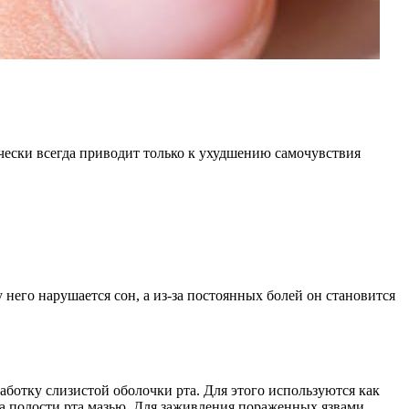
ически всегда приводит только к ухудшению самочувствия
него нарушается сон, а из-за постоянных болей он становится
ботку слизистой оболочки рта. Для этого используются как
а полости рта мазью. Для заживления пораженных язвами