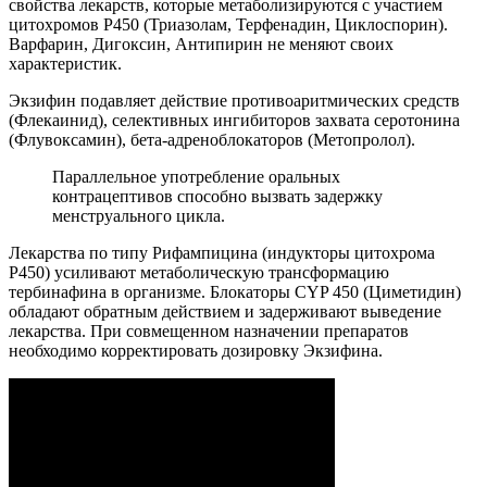
свойства лекарств, которые метаболизируются с участием
цитохромов Р450 (Триазолам, Терфенадин, Циклоспорин).
Варфарин, Дигоксин, Антипирин не меняют своих
характеристик.
Экзифин подавляет действие противоаритмических средств
(Флекаинид), селективных ингибиторов захвата серотонина
(Флувоксамин), бета-адреноблокаторов (Метопролол).
Параллельное употребление оральных
контрацептивов способно вызвать задержку
менструального цикла.
Лекарства по типу Рифампицина (индукторы цитохрома
Р450) усиливают метаболическую трансформацию
тербинафина в организме. Блокаторы CYP 450 (Циметидин)
обладают обратным действием и задерживают выведение
лекарства. При совмещенном назначении препаратов
необходимо корректировать дозировку Экзифина.