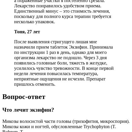
а пораженные участки я постепенно срезала.
Лекарство понравилось удобством приема.
Единственный минус – это стоимость лечения,
поскольку для полного курса терапии требуется
несколько упаковок.
Тоня, 27 лет
После выявления стригущего лишая мне
назначили прием таблеток Экзифин. Принимала
по инструкции 1 раз в день, однако для моего
организма лекарство не подошло. Через 3 дня
появились головные боли, тяжесть в желудке,
усилилось чувство тревожности. В конце первой
недели лечения повысилась температура,
неприятные ощущения не исчезли. Препарат
пришлось отменить.
Вопрос-ответ
Что лечит экзифин?
Микозы волосистой части головы (трихофития, микроспория).
Микозы кожи и ногтей, обусловленные Trychophyton (T.
Rubrum, Т.