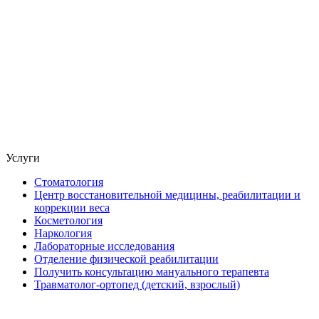
Услуги
Стоматология
Центр восстановительной медицины, реабилитации и
коррекции веса
Косметология
Наркология
Лабораторные исследования
Отделение физической реабилитации
Получить консультацию мануального терапевта
Травматолог-ортопед (детский, взрослый)