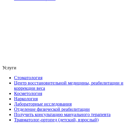
Услуги
Стоматология
Центр восстановительной медицины, реабилитации и
коррекции веса
Косметология
Наркология
Лабораторные исследования
Отделение физической реабилитации
Получить консультацию мануального терапевта
Травматолог-ортопед (детский, взрослый)