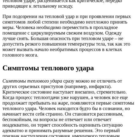
тепловом ударе, расценивается как критическое, нередко
приводящее к летальному исходу.
При подозрении на тепловой удар и при проявлении первых
симптомов любой степени необходимо неотложно принять
меры. Человека необходимо переместить в прохладное
помещение с циркулируемым свежим воздухом. Одежду
лучше снять. Большая опасность при тепловом ударе – не
допустить резкого повышения температуры тела, так как это
может вызвать начало необратимых процессов в клетках
головного мозга.
Симптомы теплового удара
Симптомы теплового удара
сразу можно не отличить от
других серьезных приступов (например, инфаркта).
Критическое состояние наступает внезапно, стремительно.
Когда процесс теплоотдачи уже нарушен, а человек все еще
продолжает пребывать на жаре, появляются первые симптомы
теплового удара. Человек находится будто бы в сознании, но
начинает вести себя странно. Он становится рассеянным,
беспокойным, на вопросы не отвечает или отвечает
неадекватно, он теряет способность оценивать ситуацию
адекватно и принимать разумные решения. Это первый
признак наступления состояния, именуемого тепловым