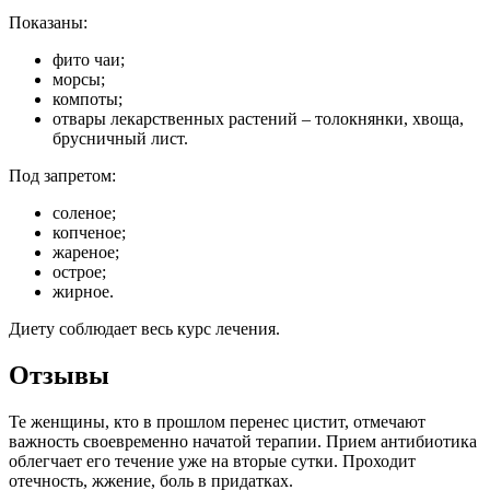
Показаны:
фито чаи;
морсы;
компоты;
отвары лекарственных растений – толокнянки, хвоща,
брусничный лист.
Под запретом:
соленое;
копченое;
жареное;
острое;
жирное.
Диету соблюдает весь курс лечения.
Отзывы
Те женщины, кто в прошлом перенес цистит, отмечают
важность своевременно начатой терапии. Прием антибиотика
облегчает его течение уже на вторые сутки. Проходит
отечность, жжение, боль в придатках.