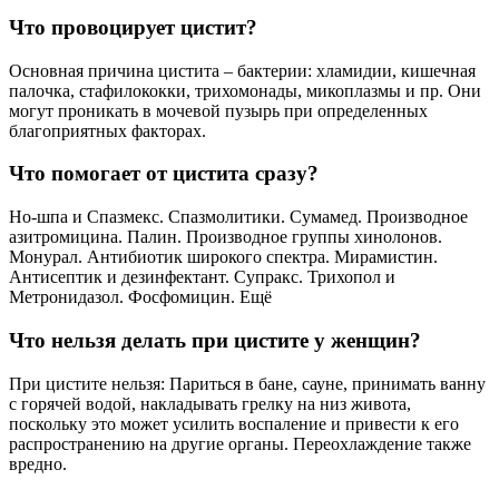
Что провоцирует цистит?
Основная причина цистита – бактерии: хламидии, кишечная
палочка, стафилококки, трихомонады, микоплазмы и пр. Они
могут проникать в мочевой пузырь при определенных
благоприятных факторах.
Что помогает от цистита сразу?
Но-шпа и Спазмекс. Спазмолитики. Сумамед. Производное
азитромицина. Палин. Производное группы хинолонов.
Монурал. Антибиотик широкого спектра. Мирамистин.
Антисептик и дезинфектант. Супракс. Трихопол и
Метронидазол. Фосфомицин. Ещё
Что нельзя делать при цистите у женщин?
При цистите нельзя: Париться в бане, сауне, принимать ванну
с горячей водой, накладывать грелку на низ живота,
поскольку это может усилить воспаление и привести к его
распространению на другие органы. Переохлаждение также
вредно.