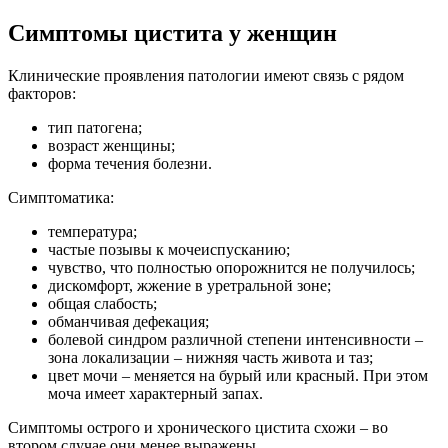
Симптомы цистита у женщин
Клинические проявления патологии имеют связь с рядом
факторов:
тип патогена;
возраст женщины;
форма течения болезни.
Симптоматика:
температура;
частые позывы к мочеиспусканию;
чувство, что полностью опорожнится не получилось;
дискомфорт, жжение в уретральной зоне;
общая слабость;
обманчивая дефекация;
болевой синдром различной степени интенсивности –
зона локализации – нижняя часть живота и таз;
цвет мочи – меняется на бурый или красный. При этом
моча имеет характерный запах.
Симптомы острого и хронического цистита схожи – во
втором случае они менее выражены.