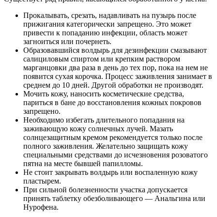
Прокалывать, срезать, надавливать на пузырь после
прижигания категорически запрещено. Это может
привести к попаданию инфекции, область может
загноиться или почернеть.
Образовавшийся волдырь для дезинфекции смазывают
салициловым спиртом или крепким раствором
марганцовки два раза в день до тех пор, пока на нем не
появится сухая корочка. Процесс заживления занимает в
среднем до 10 дней. Другой обработки не производят.
Мочить кожу, наносить косметические средства,
париться в бане до восстановления кожных покровов
запрещено.
Необходимо избегать длительного попадания на
заживающую кожу солнечных лучей. Мазать
солнцезащитным кремом рекомендуется только после
полного заживления. Желательно защищать кожу
специальными средствами до исчезновения розоватого
пятна на месте бывшей папилломы.
Не стоит закрывать волдырь или воспаленную кожу
пластырем.
При сильной болезненности участка допускается
принять таблетку обезболивающего — Анальгина или
Нурофена.