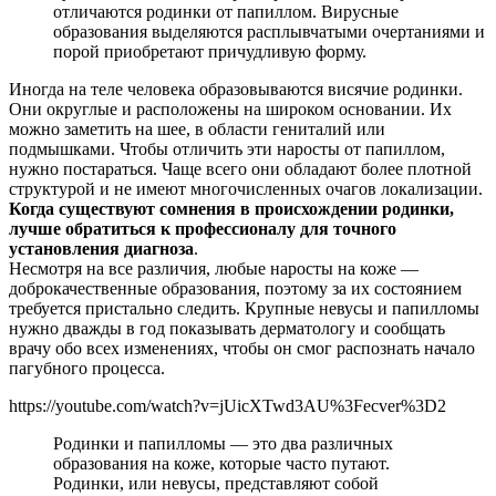
отличаются родинки от папиллом. Вирусные
образования выделяются расплывчатыми очертаниями и
порой приобретают причудливую форму.
Иногда на теле человека образовываются висячие родинки.
Они округлые и расположены на широком основании. Их
можно заметить на шее, в области гениталий или
подмышками. Чтобы отличить эти наросты от папиллом,
нужно постараться. Чаще всего они обладают более плотной
структурой и не имеют многочисленных очагов локализации.
Когда существуют сомнения в происхождении родинки,
лучше обратиться к профессионалу для точного
установления диагноза
.
Несмотря на все различия, любые наросты на коже —
доброкачественные образования, поэтому за их состоянием
требуется пристально следить. Крупные невусы и папилломы
нужно дважды в год показывать дерматологу и сообщать
врачу обо всех изменениях, чтобы он смог распознать начало
пагубного процесса.
https://youtube.com/watch?v=jUicXTwd3AU%3Fecver%3D2
Родинки и папилломы — это два различных
образования на коже, которые часто путают.
Родинки, или невусы, представляют собой