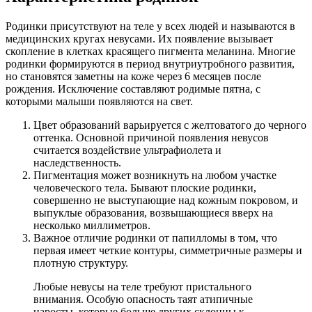
Родинки присутствуют на теле у всех людей и называются в
медицинских кругах невусами. Их появление вызывает
скопление в клетках красящего пигмента меланина. Многие
родинки формируются в период внутриутробного развития,
но становятся заметны на коже через 6 месяцев после
рождения. Исключение составляют родимые пятна, с
которыми малыши появляются на свет.
Цвет образований варьируется с желтоватого до черного
оттенка. Основной причиной появления невусов
считается воздействие ультрафиолета и
наследственность.
Пигментация может возникнуть на любом участке
человеческого тела. Бывают плоские родинки,
совершенно не выступающие над кожным покровом, и
выпуклые образования, возвышающиеся вверх на
несколько миллиметров.
Важное отличие родинки от папилломы в том, что
первая имеет четкие контуры, симметричные размеры и
плотную структуру.
Любые невусы на теле требуют пристального
внимания. Особую опасность таят атипичные
наросты, которые больше других склонны к