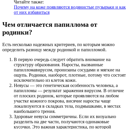
Читайте также:
Почему на коже появляются водянистые пузырьки и как
от них избавиться
Чем отличается папиллома от
родинки?
Есть несколько надежных критериев, по которым можно
определить разницу между родинкой и папилломой.
В первую очередь следует обратить внимание на
структуру образования. Наросты, вызванные
папилломавирусом, пронизаны сосудами и мягкие на
ощупь. Родинки, наоборот, плотные, потому что состоят
исключительно из клеток кожи.
Невусы — это генетическая особенность человека, а
папилломы — результат заражения вирусом. В отличие
от плоских родинок, которые проявляются на любом
участке кожного покрова, висячие наросты чаще
локализуются в складках тела, подмышками, в местах
наибольшего трения.
Здоровые невусы симметричны. Если их визуально
разделить на две части, получаются одинаковые
кусочки. Это важная характеристика, по которой