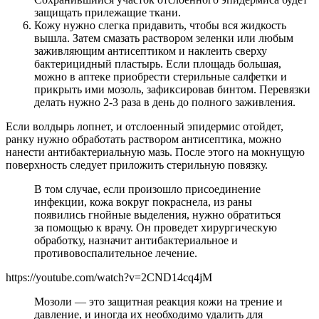
защищать прилежащие ткани.
Кожу нужно слегка придавить, чтобы вся жидкость
вышла. Затем смазать раствором зеленки или любым
заживляющим антисептиком и наклеить сверху
бактерицидный пластырь. Если площадь большая,
можно в аптеке приобрести стерильные салфетки и
прикрыть ими мозоль, зафиксировав бинтом. Перевязки
делать нужно 2-3 раза в день до полного заживления.
Если волдырь лопнет, и отслоенный эпидермис отойдет,
ранку нужно обработать раствором антисептика, можно
нанести антибактериальную мазь. После этого на мокнущую
поверхность следует приложить стерильную повязку.
В том случае, если произошло присоединение
инфекции, кожа вокруг покраснела, из раны
появились гнойные выделения, нужно обратиться
за помощью к врачу. Он проведет хирургическую
обработку, назначит антибактериальное и
противовоспалительное лечение.
https://youtube.com/watch?v=2CND14cq4jM
Мозоли — это защитная реакция кожи на трение и
давление, и иногда их необходимо удалить для