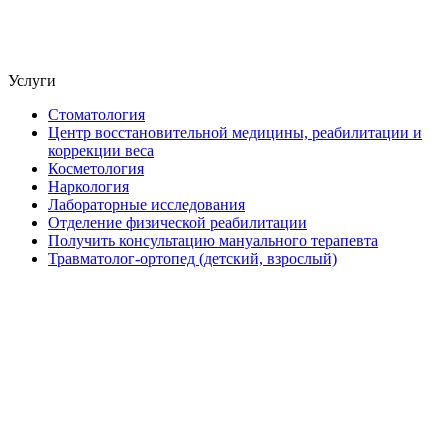
Услуги
Стоматология
Центр восстановительной медицины, реабилитации и
коррекции веса
Косметология
Наркология
Лабораторные исследования
Отделение физической реабилитации
Получить консультацию мануального терапевта
Травматолог-ортопед (детский, взрослый)