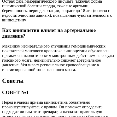
Острая фаза геморрагического инсульта, тяжелая форма
ишемической болезни сердца, тяжелые аритмии,
беременность, период лактации, возраст до 18 лет (в связи с
недостаточностью данных), повышенная чувствительность к
винпоцетину.
Как винпоцетин влияет на артериальное
давление?
Механизм избирательного улучшения гемодинамических
показателей мозгового кровотока винпоцетина обусловлен
прямым спазмолитическим миотропным действием на сосуды
головного мозга, незначительно снижает артериальное
давление. Усиливает региональное кровообращение в
ишемизированной зоне головного мозга.
Советы
СОВЕТ №1
Перед началом приема винпоцетина обязательно
проконсультируйтесь с врачом. Он поможет определить,
подходит ли вам этот препарат, и назначит правильную
дозировку, учитывая ваши индивидуальные особенности и