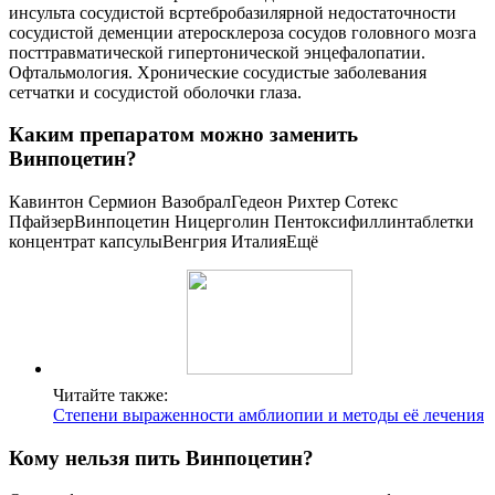
инсульта сосудистой всртебробазилярной недостаточности
сосудистой деменции атеросклероза сосудов головного мозга
посттравматической гипертонической энцефалопатии.
Офтальмология. Хронические сосудистые заболевания
сетчатки и сосудистой оболочки глаза.
Каким препаратом можно заменить
Винпоцетин?
Кавинтон Сермион ВазобралГедеон Рихтер Сотекс
ПфайзерВинпоцетин Ницерголин Пентоксифиллинтаблетки
концентрат капсулыВенгрия ИталияЕщё
Читайте также:
Степени выраженности амблиопии и методы её лечения
Кому нельзя пить Винпоцетин?