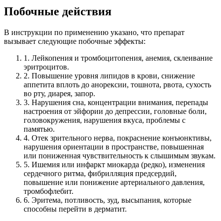
Побочные действия
В инструкции по применению указано, что препарат
вызывает следующие побочные эффекты:
1. Лейкопения и тромбоцитопения, анемия, склеивание
эритроцитов.
2. Повышение уровня липидов в крови, снижение
аппетита вплоть до анорексии, тошнота, рвота, сухость
во рту, диарея, запор.
3. Нарушения сна, концентрации внимания, перепады
настроения от эйфории до депрессии, головные боли,
головокружения, нарушения вкуса, проблемы с
памятью.
4. Отек зрительного нерва, покраснение конъюнктивы,
нарушения ориентации в пространстве, повышенная
или пониженная чувствительность к слышимым звукам.
5. Ишемия или инфаркт миокарда (редко), изменения
сердечного ритма, фибрилляция предсердий,
повышение или понижение артериального давления,
тромбофлебит.
6. Эритема, потливость, зуд, высыпания, которые
способны перейти в дерматит.