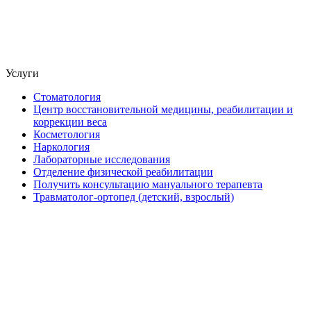
Услуги
Стоматология
Центр восстановительной медицины, реабилитации и
коррекции веса
Косметология
Наркология
Лабораторные исследования
Отделение физической реабилитации
Получить консультацию мануального терапевта
Травматолог-ортопед (детский, взрослый)