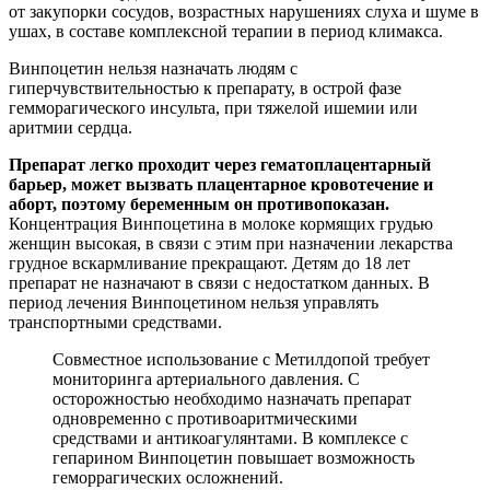
от закупорки сосудов, возрастных нарушениях слуха и шуме в
ушах, в составе комплексной терапии в период климакса.
Винпоцетин нельзя назначать людям с
гиперчувствительностью к препарату, в острой фазе
гемморагического инсульта, при тяжелой ишемии или
аритмии сердца.
Препарат легко проходит через гематоплацентарный
барьер, может вызвать плацентарное кровотечение и
аборт, поэтому беременным он противопоказан.
Концентрация Винпоцетина в молоке кормящих грудью
женщин высокая, в связи с этим при назначении лекарства
грудное вскармливание прекращают. Детям до 18 лет
препарат не назначают в связи с недостатком данных. В
период лечения Винпоцетином нельзя управлять
транспортными средствами.
Совместное использование с Метилдопой требует
мониторинга артериального давления. С
осторожностью необходимо назначать препарат
одновременно с противоаритмическими
средствами и антикоагулянтами. В комплексе с
гепарином Винпоцетин повышает возможность
геморрагических осложнений.