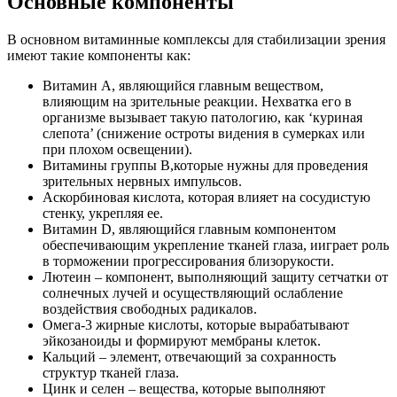
Основные компоненты
В основном витаминные комплексы для стабилизации зрения
имеют такие компоненты как:
Витамин А, являющийся главным веществом,
влияющим на зрительные реакции. Нехватка его в
организме вызывает такую патологию, как ‘куриная
слепота’ (снижение остроты видения в сумерках или
при плохом освещении).
Витамины группы В,которые нужны для проведения
зрительных нервных импульсов.
Аскорбиновая кислота, которая влияет на сосудистую
стенку, укрепляя ее.
Витамин D, являющийся главным компонентом
обеспечивающим укрепление тканей глаза, ииграет роль
в торможении прогрессирования близорукости.
Лютеин – компонент, выполняющий защиту сетчатки от
солнечных лучей и осуществляющий ослабление
воздействия свободных радикалов.
Омега-3 жирные кислоты, которые вырабатывают
эйкозаноиды и формируют мембраны клеток.
Кальций – элемент, отвечающий за сохранность
структур тканей глаза.
Цинк и селен – вещества, которые выполняют