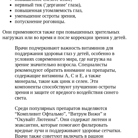
нервный тик (‘дергание’ глаза),
повышенная утомляемость глаз,
уменьшение остроты зрения,
потускнение роговицы.
Они применяются также при повышенных зрительных
нагрузках или во время и после коррекции зрения у детей.
Врачи подчеркивают важность витаминов для
поддержания здоровья глаз у детей, особенно в
условиях современного мира, где нагрузка на
зрение значительно возросла. Специалисты
рекомендуют обратить внимание на препараты,
содержащие витамины A, C и E, а также
минералы, такие как цинк и селен. Эти
компоненты способствуют улучшению остроты
зрения и защите от вредного воздействия синего
света.
Среди популярных препаратов выделяются
“Компливит Офтальмо”, “Витрум Вижн” и
“Окувайт Лютеина”. Они содержат лютеин и
зеаксантин, которые помогают фильтровать
вредные лучи и поддерживают здоровье сетчатки.
Врачи также советуют включать в рацион