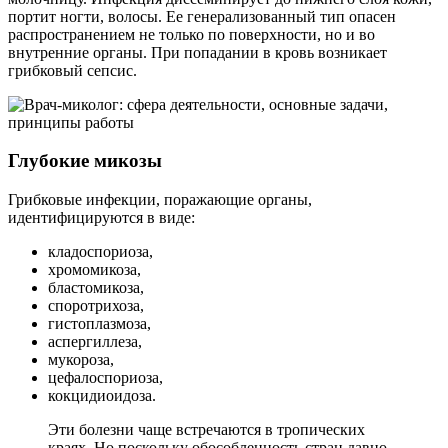
портит ногти, волосы. Ее генерализованный тип опасен
распространением не только по поверхности, но и во
внутренние органы. При попадании в кровь возникает
грибковый сепсис.
Глубокие микозы
Грибковые инфекции, поражающие органы,
идентифицируются в виде:
кладоспориоза,
хромомикоза,
бластомикоза,
споротрихоза,
гистоплазмоза,
аспергиллеза,
мукороза,
цефалоспориоза,
кокцидиоидоза.
Эти болезни чаще встречаются в тропических
краях. Но поскольку обособленность стран давно