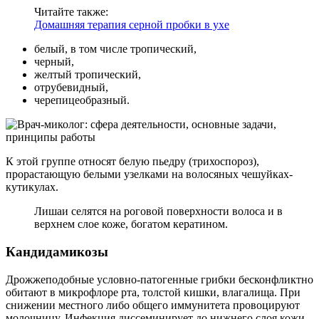
Читайте также:
Домашняя терапия серной пробки в ухе
белый, в том числе тропический,
черный,
желтый тропический,
отрубевидный,
черепицеобразный.
К этой группе относят белую пьедру (трихоспороз),
прорастающую белыми узелками на волосяных чешуйках-
кутикулах.
Лишаи селятся на роговой поверхности волоса и в
верхнем слое коже, богатом кератином.
Кандидамикозы
Дрожжеподобные условно-патогенные грибки бесконфликтно
обитают в микрофлоре рта, толстой кишки, влагалища. При
снижении местного либо общего иммунитета провоцируют
молочницу. Инфекция диссеминирует до нижнего слоя кожи,