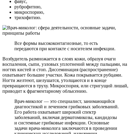
фавус,
руброфитию,
микроспорию,
трихофитию.
Все формы высококонтагиозные, то есть
передаются при контакте с носителем инфекции.
Возбудитель размножается в слоях кожи, образуя очаги
воспаления, сыпи, узловых уплотнений между пальцами, на
ногтях кистей и стоп. Диссеминация (распространение)
охватывает большие участки. Кожа покрывается рубцами.
Ногти желтеют, шелушатся, утолщаются и в конце
превращаются в труху. Микроспория, или стригущий лишай,
приводит к фрагментарному облысению.
Врач-миколог — это специалист, занимающийся
диагностикой и лечением грибковых заболеваний.
Его работа охватывает широкий спектр
заболеваний, включая дерматомикозы, кандидозы
и системные грибковые инфекции. Основные
задачи врача-миколога заключаются в проведении
клинических исследований, назначении