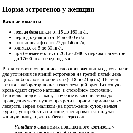
Норма эстрогенов у женщин
Важные моменты:
первая фаза цикла от 15 до 160 нг/л,
период овуляции от 34 до 400 нг/л,
лютеиновая фаза от 27 до 146 нг/л,
климакс от 5 до 30 нг/л,
при беременности: от 203 до 3980 в первом триместре
до 17600 нг/л перед родами.
В зависимости от цели исследования, женщины сдают анализ
для уточнения значений эстрогенов на третий-пятый день
цикла либо в лютеиновой фазе (с 18 по 21 день). Период
визита в лабораторию назначает лечащий врач. Венозную
кровь сдают строго натощак, в спокойном состоянии.
Гинеколог подсказывает, в течение какого периода до
проведения теста нужно прекратить прием гормональных
лекарств. Перед анализом (на протяжении суток) нельзя
курить, употреблять спиртное, тренироваться, получать
жирную пищу, нужно избегать стрессов.
Узнайте о
симптомах повышенного кортизола у
женщин, а также о способах коррекции