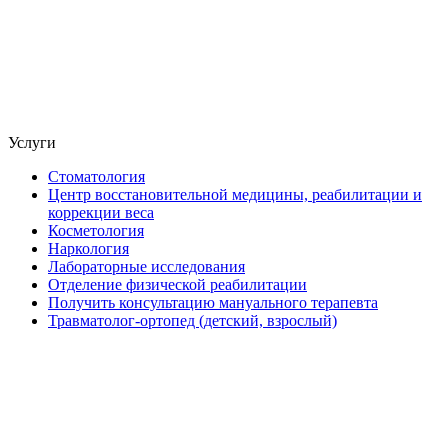
Услуги
Стоматология
Центр восстановительной медицины, реабилитации и
коррекции веса
Косметология
Наркология
Лабораторные исследования
Отделение физической реабилитации
Получить консультацию мануального терапевта
Травматолог-ортопед (детский, взрослый)