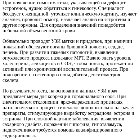
При появлении симптоматики, указывающей на дефицит
эстрогенов, нужно обратиться к гинекологу. Специалист
беседует с женщиной, уточняет клиническую картину, изучает
анамнез, проводит осмотр, назначает анализ на эстрогены и
другие гормоны. Для определения значений понадобится
небольшой объем венозной крови.
Обязательно проводят УЗИ матки и придатков, при наличии
показаний обследуют органы брюшной полости, сердце,
печень. При развитии тяжелых патологий, выявлении
опухолевого процесса назначают МРТ. Важно знать уровень
холестерина, лейкоцитов и СОЭ, чтобы понять, протекает ли
активный или хронический воспалительный процесс. При
подозрении на остеопороз понадобится денситометрия
скелета.
По результатам теста, на основании данных УЗИ врач
предлагает меры для коррекции гормонального сбоя. При
значительном отклонении, ярко-выраженных признаках
патологического процесс гинеколог дополнительно назначает
препараты, стимулирующие выработку эстрадиола, эстрона и
эстриола. При сложной картине заболевания, выявлении
сахарного диабета, поражений гипофиза, гипоталамуса,
надпочечников требуется помощь квалифицированного
эндокринолога.