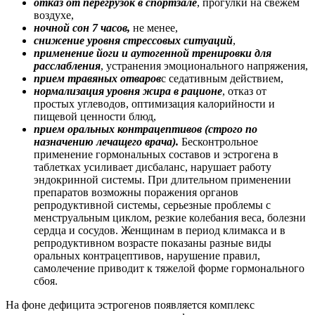
отказ от перегрузок в спортзале
, прогулки на свежем
воздухе,
ночной сон 7 часов,
не менее,
снижение уровня стрессовых ситуаций
,
применение йоги и аутогенной тренировки для
расслабления
, устранения эмоционального напряжения,
прием травяных отваров
с седативным действием,
нормализация уровня жира в рационе
, отказ от
простых углеводов, оптимизация калорийности и
пищевой ценности блюд,
прием оральных контрацептивов (строго по
назначению лечащего врача).
Бесконтрольное
применение гормональных составов и эстрогена в
таблетках усиливает дисбаланс, нарушает работу
эндокринной системы. При длительном применении
препаратов возможны поражения органов
репродуктивной системы, серьезные проблемы с
менструальным циклом, резкие колебания веса, болезни
сердца и сосудов. Женщинам в период климакса и в
репродуктивном возрасте показаны разные виды
оральных контрацептивов, нарушение правил,
самолечение приводит к тяжелой форме гормонального
сбоя.
На фоне дефицита эстрогенов появляется комплекс