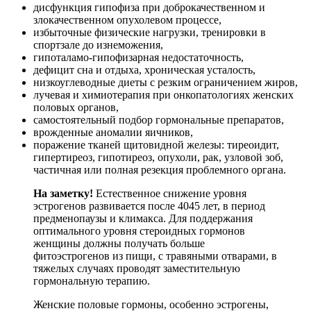
дисфункция гипофиза при доброкачественном и
злокачественном опухолевом процессе,
избыточные физические нагрузки, тренировки в
спортзале до изнеможения,
гипоталамо-гипофизарная недостаточность,
дефицит сна и отдыха, хроническая усталость,
низкоуглеводные диеты с резким ограничением жиров,
лучевая и химиотерапия при онкопатологиях женских
половых органов,
самостоятельный подбор гормональные препаратов,
врожденные аномалии яичников,
поражение тканей щитовидной железы: тиреоидит,
гипертиреоз, гипотиреоз, опухоли, рак, узловой зоб,
частичная или полная резекция проблемного органа.
На заметку!
Естественное снижение уровня
эстрогенов развивается после 4045 лет, в период
предменопаузы и климакса. Для поддержания
оптимального уровня стероидных гормонов
женщины должны получать больше
фитоэстрогенов из пищи, с травяными отварами, в
тяжелых случаях проводят заместительную
гормональную терапию.
Женские половые гормоны, особенно эстрогены,