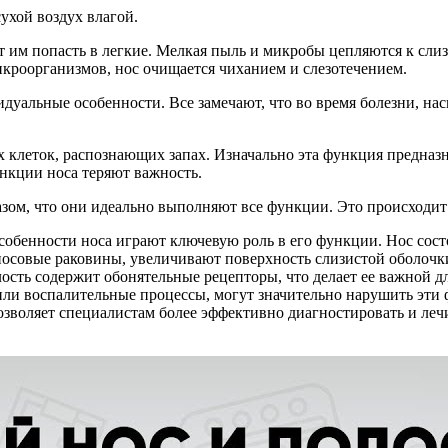
ухой воздух влагой.
 им попасть в легкие. Мелкая пыль и микробы цепляются к сли
кроорганизмов, нос очищается чиханием и слезотечением.
дуальные особенности. Все замечают, что во время болезни, нас
 клеток, распознающих запах. Изначально эта функция предназн
нкции носа теряют важность.
азом, что они идеально выполняют все функции. Это происходит 
обенности носа играют ключевую роль в его функции. Нос состо
 носовые раковины, увеличивают поверхность слизистой оболоч
лость содержит обонятельные рецепторы, что делает ее важной д
 или воспалительные процессы, могут значительно нарушить эт
зволяет специалистам более эффективно диагностировать и лечи