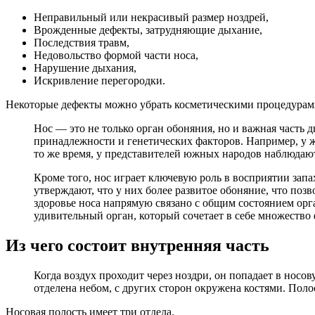
Неправильный или некрасивый размер ноздрей,
Врожденные дефекты, затрудняющие дыхание,
Последствия травм,
Недовольство формой части носа,
Нарушение дыхания,
Искривление перегородки.
Некоторые дефекты можно убрать косметическими процедурам
Нос — это не только орган обоняния, но и важная часть 
принадлежности и генетических факторов. Например, у 
то же время, у представителей южных народов наблюдают
Кроме того, нос играет ключевую роль в восприятии запа
утверждают, что у них более развитое обоняние, что позв
здоровье носа напрямую связано с общим состоянием орга
удивительный орган, который сочетает в себе множеств
Из чего состоит внутренняя часть
Когда воздух проходит через ноздри, он попадает в носо
отделена небом, с других сторон окружена костями. Пол
Носовая полость имеет три отдела.