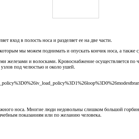
т вход в полость носа и разделяет ее на две части.
которым мы можем поднимать и опускать кончик носа, а также с
ми железами и волосками. Кровоснабжение осуществляется по ч
узлов под челюстью и около ушей.
oad_policy%3D0%26iv_load_policy%3D1%26loop%3D0%26modest
ужного носа. Многие люди недовольны слишком большой горбинк
рачебным показаниям или по желанию человека.