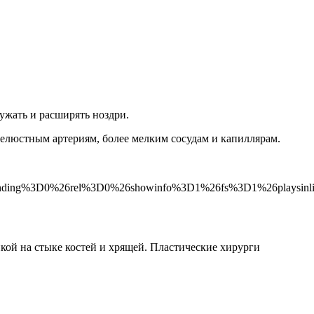
ужать и расширять ноздри.
елюстным артериям, более мелким сосудам и капиллярам.
branding%3D0%26rel%3D0%26showinfo%3D1%26fs%3D1%26playsi
ой на стыке костей и хрящей. Пластические хирурги