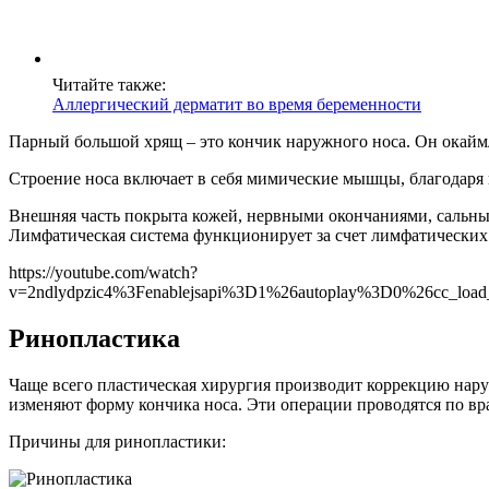
Читайте также:
Аллергический дерматит во время беременности
Парный большой хрящ – это кончик наружного носа. Он окаймляе
Строение носа включает в себя мимические мышцы, благодаря 
Внешняя часть покрыта кожей, нервными окончаниями, сальны
Лимфатическая система функционирует за счет лимфатических 
https://youtube.com/watch?
v=2ndlydpzic4%3Fenablejsapi%3D1%26autoplay%3D0%26cc_l
Ринопластика
Чаще всего пластическая хирургия производит коррекцию нар
изменяют форму кончика носа. Эти операции проводятся по в
Причины для ринопластики: