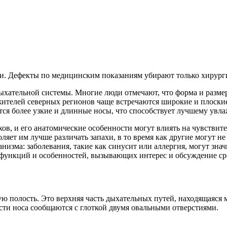
и. Дефекты по медицинским показаниям убирают только хирург
дыхательной системы. Многие люди отмечают, что форма и размер
жителей северных регионов чаще встречаются широкие и плоские
ся более узкие и длинные носы, что способствует лучшему увл
хов, и его анатомические особенности могут влиять на чувстви
оляет им лучше различать запахи, в то время как другие могут н
низма: заболевания, такие как синусит или аллергия, могут зна
о функций и особенностей, вызывающих интерес и обсуждение ср
вую полость. Это верхняя часть дыхательных путей, находящаяся 
ости носа сообщаются с глоткой двумя овальными отверстиями.