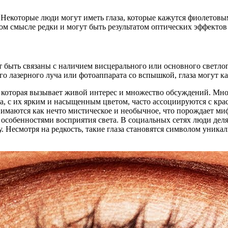
 Некоторые люди могут иметь глаза, которые кажутся фиолетов
нном смысле редки и могут быть результатом оптических эффекто
т быть связаны с наличием висцерального или основного светлог
о лазерного луча или фотоаппарата со вспышкой, глаза могут ка
 которая вызывает живой интерес и множество обсуждений. Мног
, с их ярким и насыщенным цветом, часто ассоциируются с кра
имаются как нечто мистическое и необычное, что порождает ми
 особенностями восприятия света. В социальных сетях люди дел
. Несмотря на редкость, такие глаза становятся символом уника