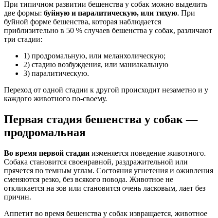
При типичном развитии бешенства у собак можно выделить
две формы:
буйную и паралитическую, или тихую
. При
буйной форме бешенства, которая наблюдается
приблизительно в 50 % случаев бешенства у собак, различают
три стадии:
1) продромальную, или меланхолическую;
2) стадию возбуждения, или маниакальную
3) паралитическую.
Переход от одной стадии к другой происходит незаметно и у
каждого животного по-своему.
Первая стадия бешенства у собак —
продромальная
Во время первой стадии
изменяется поведение животного.
Собака становится своенравной, раздражительной или
прячется по темным углам. Состояния угнетения и оживления
сменяются резко, без всякого повода. Животное не
откликается на зов или становится очень ласковым, лает без
причин.
Аппетит во время бешенства у собак извращается, животное