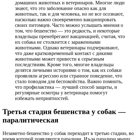
домашних животных и ветеринаров. Многие люди
знают, что это заболевание опасно как для
животных, так и для человека, но не все осознают,
насколько важно своевременно вакцинировать
своих питомцев. Часто можно услышать мнения о
том, что бешенство — это редкость, и некоторые
владельцы пренебрегают вакцинацией, считая, что
их собака не столкнется с зараженными
животными. Однако ветеринары подчеркивают,
что даже кратковременный контакт с дикими
животными может привести к серьезным
последствиям. Кроме того, многие владельцы
делятся личными историями о том, как их собаки
проявляли агрессию или странное поведение, что
стало поводом для беспокойства. Важно помнить,
что профилактика — лучший способ защиты, и
регулярные осмотры у ветеринара помогут
избежать неприятностей.
Третья стадия бешенства у собак —
паралитическая
Незаметно бешенствo у собак переходит в третью стадию, во
время которой появляются параличи. Из-за паралича мышц