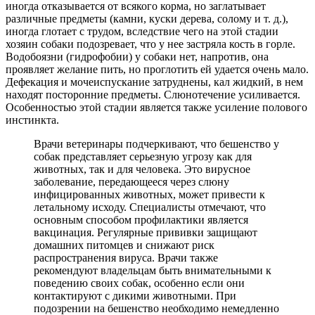
иногда отказывается от всякого корма, но заглатывает
различные предметы (камни, куски дерева, солому и т. д.),
иногда глотает с трудом, вследствие чего на этой стадии
хозяин собаки подозревает, что у нее застряла кость в горле.
Водобоязни (гидрофобии) у собаки нет, напротив, она
проявляет желание пить, но проглотить ей удается очень мало.
Дефекация и мочеиспускание затруднены, кал жидкий, в нем
находят посторонние предметы. Слюнотечение усиливается.
Особенностью этой стадии является также усиление полового
инстинкта.
Врачи ветеринары подчеркивают, что бешенство у
собак представляет серьезную угрозу как для
животных, так и для человека. Это вирусное
заболевание, передающееся через слюну
инфицированных животных, может привести к
летальному исходу. Специалисты отмечают, что
основным способом профилактики является
вакцинация. Регулярные прививки защищают
домашних питомцев и снижают риск
распространения вируса. Врачи также
рекомендуют владельцам быть внимательными к
поведению своих собак, особенно если они
контактируют с дикими животными. При
подозрении на бешенство необходимо немедленно