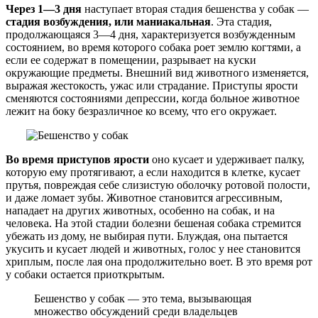
Через 1—3 дня
наступает вторая стадия бешенства у собак —
стадия возбуждения, или маниакальная
. Эта стадия,
продолжающаяся 3—4 дня, характеризуется возбужденным
состоянием, во время которого собака роет землю когтями, а
если ее содержат в помещении, разрывает на куски
окружающие предметы. Внешний вид животного изменяется,
выражая жестокость, ужас или страдание. Приступы ярости
сменяются состояниями депрессии, когда больное животное
лежит на боку безразличное ко всему, что его окружает.
Во время приступов ярости
оно кусает и удерживает палку,
которую ему протягивают, а если находится в клетке, кусает
прутья, повреждая себе слизистую оболочку ротовой полости,
и даже ломает зубы. Животное становится агрессивным,
нападает на других животных, особенно на собак, и на
человека. На этой стадии болезни бешеная собака стремится
убежать из дому, не выбирая пути. Блуждая, она пытается
укусить и кусает людей и животных, голос у нее становится
хриплым, после лая она продолжительно воет. В это время рот
у собаки остается приоткрытым.
Бешенство у собак — это тема, вызывающая
множество обсуждений среди владельцев