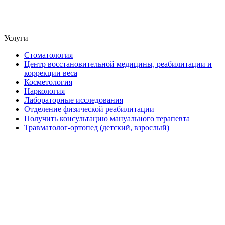
Услуги
Стоматология
Центр восстановительной медицины, реабилитации и
коррекции веса
Косметология
Наркология
Лабораторные исследования
Отделение физической реабилитации
Получить консультацию мануального терапевта
Травматолог-ортопед (детский, взрослый)