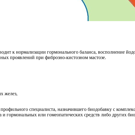
одит к нормализации гормонального баланса, восполнение йод
вных проявлений при фиброзно-кистозном мастозе.
х желез,
 профильного специалиста, назначившего биодобавку с комплек
 и гормональных или гомеопатических средств либо других био