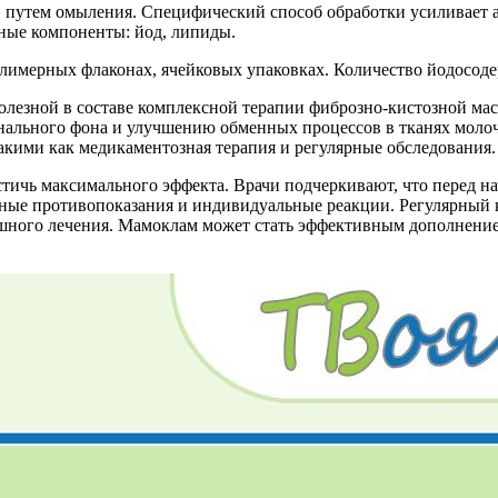
 путем омыления. Специфический способ обработки усиливает а
вные компоненты: йод, липиды.
олимерных флаконах, ячейковых упаковках. Количество йодосодер
олезной в составе комплексной терапии фиброзно-кистозной ма
нального фона и улучшению обменных процессов в тканях моло
акими как медикаментозная терапия и регулярные обследования.
ичь максимального эффекта. Врачи подчеркивают, что перед н
жные противопоказания и индивидуальные реакции. Регулярный 
шного лечения. Мамоклам может стать эффективным дополнением