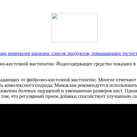
ощи коррекции рациона: список продуктов, повышающих тестос
о-кистозной мастопатии. Йодосодержащее средство показано в к
адающих от фиброзно-кистозной мастопатии. Многие отмечают 
 комплексного подхода: Мамоклам рекомендуется использовать 
снижении болевых ощущений и уменьшении размеров кист. Однако
о том, что регулярный прием добавки способствует улучшению 