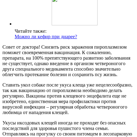
Читайте также:
Можно ли кефир при диарее?
Совет от доктора! Снизить риск заражения пироплазмозом
поможет своевременная вакцинация. К сожалению,
препарата, на 100% препятствующего развитию заболевания
не существует, однако введение в организм четвероногого
друга специального медикамента способно значительно
облегчить протекание болезни и сохранить псу жизнь.
Ставить укол собаке после укуса клеща уже нецелесообразно,
так как вакцинацию от пироплазмоза необходимо делать
регулярно. Вакцины против клещевого энцефалита еще не
изобретено, единственная мера профилактики против
вирусной инфекции – регулярная обработка четвероногого
любимца от нападения клещей.
Укусы иксодовых клещей иногда не проходят без опасных
последствий для здоровья пушистого члена семьи.
Отправляясь на прогулку со своим питомцем в лесопарковую