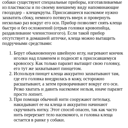
собаки существуют специальные приборы, изготавливаемые
из пластмассы и по своему внешнему виду напоминающие
гвоздодер – клещекруты. Присосавшееся насекомое нужно
захватить сбоку, немного потянуть вверх и провернуть
несколько раз вокруг его оси. Прибор позволяет снять клеща
быстро и без осложнений (отрыв головки кровопийца,
раздавливание членистоногого). Если такой прибор
отсутствует в домашней аптечке, клеща можно вытащить
подручными средствами:
Берут обыкновенную швейную иглу, нагревают кончик
иголки над пламенем и подносят к присосавшемуся
кровососу. Как только паразит вытащит свою головку,
его тут же захватывают пинцетом.
Используя пинцет клеща аккуратно захватывают там,
где его головка внедрилась в кожу, осторожно
расшатывают, а затем проворачивают вокруг его оси.
Резко хватать и давить насекомое нельзя, иначе паразит
просто лопнет.
При помощи обычной нити сооружают петельку,
накидывают ее на клеща и аккуратно начинают
скручивать нитку. Этот способ опасен, так как часто
нить перерезает тело насекомого, и головка клеща
остается в ранке у собаки.