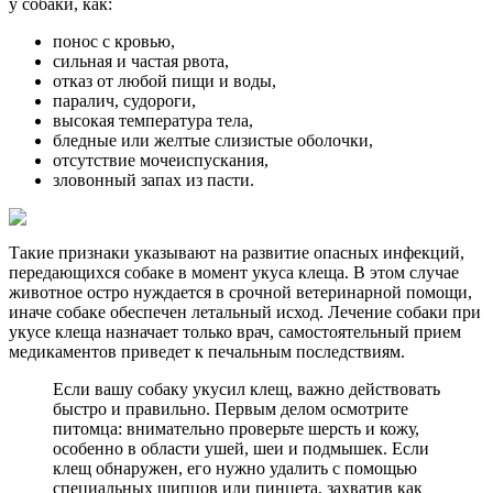
у собаки, как:
понос с кровью,
сильная и частая рвота,
отказ от любой пищи и воды,
паралич, судороги,
высокая температура тела,
бледные или желтые слизистые оболочки,
отсутствие мочеиспускания,
зловонный запах из пасти.
Такие признаки указывают на развитие опасных инфекций,
передающихся собаке в момент укуса клеща. В этом случае
животное остро нуждается в срочной ветеринарной помощи,
иначе собаке обеспечен летальный исход. Лечение собаки при
укусе клеща назначает только врач, самостоятельный прием
медикаментов приведет к печальным последствиям.
Если вашу собаку укусил клещ, важно действовать
быстро и правильно. Первым делом осмотрите
питомца: внимательно проверьте шерсть и кожу,
особенно в области ушей, шеи и подмышек. Если
клещ обнаружен, его нужно удалить с помощью
специальных щипцов или пинцета, захватив как