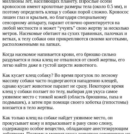
миллионы лет, населяющих планету. Взрослые особи
кровососов имеют крохотные размеры тела (около 0.5 мм), и
поэтому определить клеща у собаки порой сложно. Кровосос
лишен глаз и крыльев, но благодаря специальному
сенсорному аппарату, паразит отлично ориентируется на
любой местности и может “учуять” свою жертву за несколько
метров. Насекомые обитают на сухих травинках, палочках и
ветках, к телу собаки они прикрепляются своими коготками,
расположенными на лапках.
Когда насекомое напивается крови, его брюшко сильно
раздувается и пока клещ не отвалился от своей жертвы, его
легко найти даже в густой шерсти животного.
Как кусает клещ собаку? Во время прогулок по лесному
массиву собаки часто подвергаются нападению клещей,
однако кусает животное паразит не сразу. Некоторое время
клещ у собаки ползает по телу, выбирая для укуса самое
уязвимое место с тонкой кожей (область брюшины, паха и
подмышек), а затем при помощи своего хоботка (гипостомы)
вонзается в тело жертвы.
Как только клещ на собаке найдет уязвимое место, он
прокусывает кожу и впрыскивает в рану свою слюну,
содержащую особое вещество, обладающее анестезирующим
действием. Поэтому в момент укуса животное совершенно не