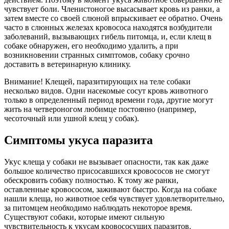
чувствует боли. Членистоногое высасывает кровь из ранки, а
затем вместе со своей слюной впрыскивает ее обратно. Очень
часто в слюнных железах кровососа находятся возбудители
заболеваний, вызывающих гибель питомца, и, если клещ в
собаке обнаружен, его необходимо удалить, а при
возникновении странных симптомов, собаку срочно
доставить в ветеринарную клинику.
Внимание! Клещей, паразитирующих на теле собаки
несколько видов. Одни насекомые сосут кровь животного
только в определенный период времени года, другие могут
жить на четвероногом любимце постоянно (например,
чесоточный или ушной клещ у собак).
Симптомы укуса паразита
Укус клеща у собаки не вызывает опасности, так как даже
большое количество присосавшихся кровососов не смогут
обескровить собаку полностью. К тому же ранки,
оставленные кровососом, заживают быстро. Когда на собаке
нашли клеща, но животное себя чувствует удовлетворительно,
за питомцем необходимо наблюдать некоторое время.
Существуют собаки, которые имеют сильную
чувствительность к укусам кровососущих паразитов.