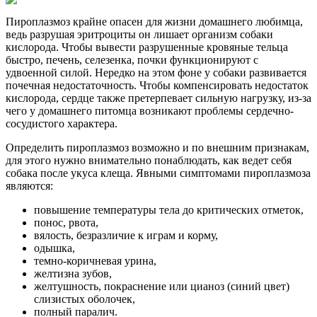
Пироплазмоз крайне опасен для жизни домашнего любимца,
ведь разрушая эритроциты он лишает организм собаки
кислорода. Чтобы вывести разрушенные кровяные тельца
быстро, печень, селезенка, почки функционируют с
удвоенной силой. Нередко на этом фоне у собаки развивается
почечная недостаточность. Чтобы компенсировать недостаток
кислорода, сердце также претерпевает сильную нагрузку, из-за
чего у домашнего питомца возникают проблемы сердечно-
сосудистого характера.
Определить пироплазмоз возможно и по внешним признакам,
для этого нужно внимательно понаблюдать, как ведет себя
собака после укуса клеща. Явными симптомами пироплазмоза
являются:
повышение температуры тела до критических отметок,
понос, рвота,
вялость, безразличие к играм и корму,
одышка,
темно-коричневая урина,
желтизна зубов,
желтушность, покраснение или цианоз (синий цвет)
слизистых оболочек,
полный паралич.