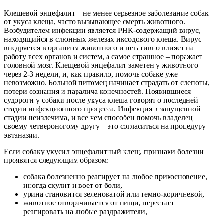
Клещевой энцефалит – не менее серьезное заболевание собак
от укуса клеща, часто вызывающее смерть животного.
Возбудителем инфекции является РНК-содержащий вирус,
находящийся в слюнных железах иксодового клеща. Вирус
внедряется в организм животного и негативно влияет на
работу всех органов и систем, а самое страшное – поражает
головной мозг. Клещевой энцефалит заметен у животного
через 2-3 недели, и, как правило, помочь собаке уже
невозможно. Больной питомец начинает страдать от слепоты,
потери сознания и паралича конечностей. Появившиеся
судороги у собаки после укуса клеща говорят о последней
стадии инфекционного процесса. Инфекция в запущенной
стадии неизлечима, и все чем способен помочь владелец
своему четвероногому другу – это согласиться на процедуру
эвтаназии.
Если собаку укусил энцефалитный клещ, признаки болезни
проявятся следующим образом:
собака болезненно реагирует на любое прикосновение,
иногда скулит и воет от боли,
урина становится зеленоватой или темно-коричневой,
животное отворачивается от пищи, перестает
реагировать на любые раздражители,