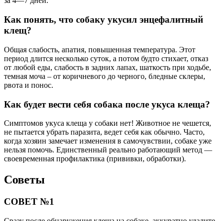
за 4—7 дней.
Как понять, что собаку укусил энцефалитный
клещ?
Общая слабость, апатия, повышенная температура. Этот
период длится несколько суток, а потом будто стихает, отказ
от любой еды, слабость в задних лапах, шаткость при ходьбе,
темная моча – от коричневого до черного, бледные склеры,
рвота и понос.
Как будет вести себя собака после укуса клеща?
Симптомов укуса клеща у собаки нет! Животное не чешется,
не пытается убрать паразита, ведет себя как обычно. Часто,
когда хозяин замечает изменения в самочувствии, собаке уже
нельзя помочь. Единственный реально работающий метод —
своевременная профилактика (прививки, обработки).
Советы
СОВЕТ №1
Сразу после обнаружения клеща на собаке, аккуратно удалите