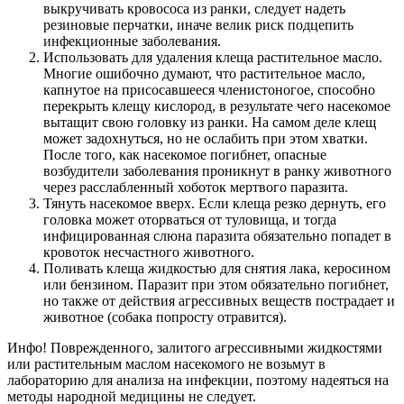
выкручивать кровососа из ранки, следует надеть
резиновые перчатки, иначе велик риск подцепить
инфекционные заболевания.
Использовать для удаления клеща растительное масло.
Многие ошибочно думают, что растительное масло,
капнутое на присосавшееся членистоногое, способно
перекрыть клещу кислород, в результате чего насекомое
вытащит свою головку из ранки. На самом деле клещ
может задохнуться, но не ослабить при этом хватки.
После того, как насекомое погибнет, опасные
возбудители заболевания проникнут в ранку животного
через расслабленный хоботок мертвого паразита.
Тянуть насекомое вверх. Если клеща резко дернуть, его
головка может оторваться от туловища, и тогда
инфицированная слюна паразита обязательно попадет в
кровоток несчастного животного.
Поливать клеща жидкостью для снятия лака, керосином
или бензином. Паразит при этом обязательно погибнет,
но также от действия агрессивных веществ пострадает и
животное (собака попросту отравится).
Инфо! Поврежденного, залитого агрессивными жидкостями
или растительным маслом насекомого не возьмут в
лабораторию для анализа на инфекции, поэтому надеяться на
методы народной медицины не следует.