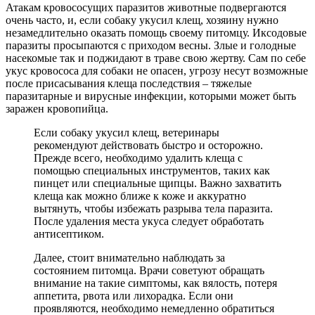
Атакам кровососущих паразитов животные подвергаются
очень часто, и, если собаку укусил клещ, хозяину нужно
незамедлительно оказать помощь своему питомцу. Иксодовые
паразиты просыпаются с приходом весны. Злые и голодные
насекомые так и поджидают в траве свою жертву. Сам по себе
укус кровососа для собаки не опасен, угрозу несут возможные
после присасывания клеща последствия – тяжелые
паразитарные и вирусные инфекции, которыми может быть
заражен кровопийца.
Если собаку укусил клещ, ветеринары
рекомендуют действовать быстро и осторожно.
Прежде всего, необходимо удалить клеща с
помощью специальных инструментов, таких как
пинцет или специальные щипцы. Важно захватить
клеща как можно ближе к коже и аккуратно
вытянуть, чтобы избежать разрыва тела паразита.
После удаления места укуса следует обработать
антисептиком.
Далее, стоит внимательно наблюдать за
состоянием питомца. Врачи советуют обращать
внимание на такие симптомы, как вялость, потеря
аппетита, рвота или лихорадка. Если они
проявляются, необходимо немедленно обратиться