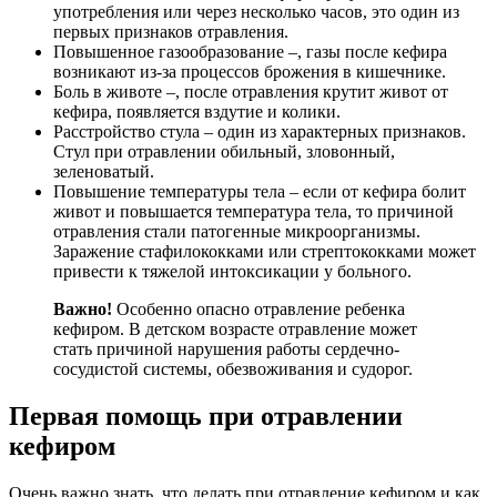
употребления или через несколько часов, это один из
первых признаков отравления.
Повышенное газообразование –, газы после кефира
возникают из-за процессов брожения в кишечнике.
Боль в животе –, после отравления крутит живот от
кефира, появляется вздутие и колики.
Расстройство стула – один из характерных признаков.
Стул при отравлении обильный, зловонный,
зеленоватый.
Повышение температуры тела – если от кефира болит
живот и повышается температура тела, то причиной
отравления стали патогенные микроорганизмы.
Заражение стафилококками или стрептококками может
привести к тяжелой интоксикации у больного.
Важно!
Особенно опасно отравление ребенка
кефиром. В детском возрасте отравление может
стать причиной нарушения работы сердечно-
сосудистой системы, обезвоживания и судорог.
Первая помощь при отравлении
кефиром
Очень важно знать, что делать при отравление кефиром и как