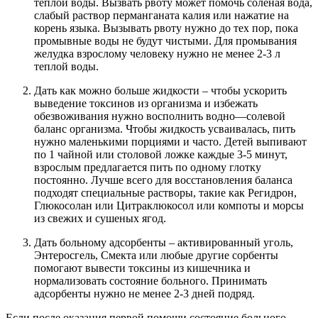
теплой воды. Вызвать рвоту может помочь соленая вода,
слабый раствор перманганата калия или нажатие на
корень языка. Вызывать рвоту нужно до тех пор, пока
промывные воды не будут чистыми. Для промывания
желудка взрослому человеку нужно не менее 2-3 л
теплой воды.
Дать как можно больше жидкости – чтобы ускорить
выведение токсинов из организма и избежать
обезвоживания нужно восполнить водно—солевой
баланс организма. Чтобы жидкость усваивалась, пить
нужно маленькими порциями и часто. Детей выпивают
по 1 чайной или столовой ложке каждые 3-5 минут,
взрослым предлагается пить по одному глотку
постоянно. Лучше всего для восстановления баланса
подходят специальные растворы, такие как Регидрон,
Глюкосолан или Цитраклюкосол или компоты и морсы
из свежих и сушеных ягод.
Дать больному адсорбенты – активированный уголь,
Энтеросгель, Смекта или любые другие сорбенты
помогают вывести токсины из кишечника и
нормализовать состояние больного. Принимать
адсорбенты нужно не менее 2-3 дней подряд.
Если после оказания первой помощи состояние больного