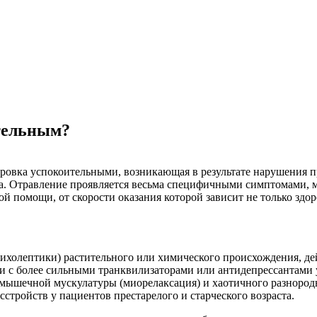
ительным?
ировка успокоительными, возникающая в результате нарушения 
а. Отравление проявляется весьма специфичными симптомами, м
й помощи, от скорости оказания которой зависит не только здор
сихолептики) растительного или химического происхождения, д
ии с более сильными транквилизаторами или антидепрессантами
 мышечной мускулатуры (миорелаксация) и хаотичного разнород
стройств у пациентов престарелого и старческого возраста.