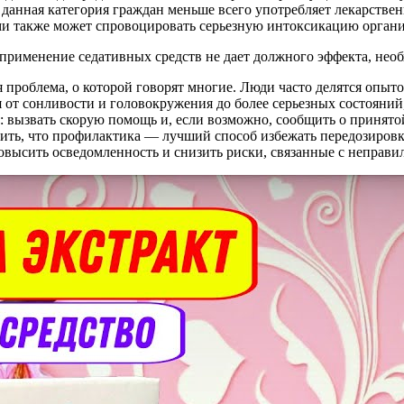
у данная категория граждан меньше всего употребляет лекарств
и также может спровоцировать серьезную интоксикацию органи
рименение седативных средств не дает должного эффекта, необ
проблема, о которой говорят многие. Люди часто делятся опыт
т сонливости и головокружения до более серьезных состояний, 
о: вызвать скорую помощь и, если возможно, сообщить о принятой
нить, что профилактика — лучший способ избежать передозировк
овысить осведомленность и снизить риски, связанные с неправ