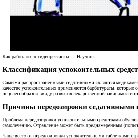
Как работают антидепрессанты — Научпок
Классификация успокоительных средс
Самыми распространенными седативными являются медикаменты
качестве успокоительных применяются барбитураты, которые о
нецелесообразно ввиду развития лекарственной зависимости от
Причины передозировки седативными 
Проблема передозировки успокоительными средствами обусловле
самолечению. Отравление может быть преднамеренным (попыт
Чаще всего от передозировки успокоительными таблетками стр