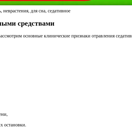
 неврастения, для сна, седативное
ными средствами
 рассмотрим основные клинические признаки отравления седати
ени,
их остановки.