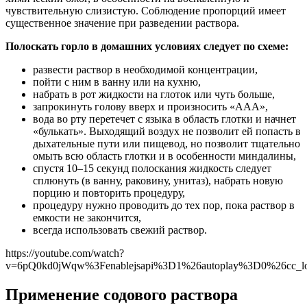
чувствительную слизистую. Соблюдение пропорций имеет
существенное значение при разведении раствора.
Полоскать горло в домашних условиях следует по схеме:
развести раствор в необходимой концентрации,
пойти с ним в ванну или на кухню,
набрать в рот жидкости на глоток или чуть больше,
запрокинуть голову вверх и произносить «ААА»,
вода во рту перетечет с языка в область глотки и начнет
«булькать». Выходящий воздух не позволит ей попасть в
дыхательные пути или пищевод, но позволит тщательно
омыть всю область глотки и в особенности миндалины,
спустя 10–15 секунд полоскания жидкость следует
сплюнуть (в ванну, раковину, унитаз), набрать новую
порцию и повторить процедуру,
процедуру нужно проводить до тех пор, пока раствор в
емкости не закончится,
всегда использовать свежий раствор.
https://youtube.com/watch?
v=6pQ0kd0jWqw%3Fenablejsapi%3D1%26autoplay%3D0%26cc_l
Применение содового раствора