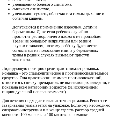
уменьшению болевого симптома,
смягчают слизистую,
уменьшают сухость, облегчая тем самым дыхание и
облегчая кашель.
Допускаются к применению взрослым, детям и
беременным. Даже если ребенок случайно
проглотит раствор, ничего плохого не произойдет.
Травы не обладают неприятным или резким
вкусом и запахом, поэтому ребёнку будет легче
согласиться на полоскание ими, а у беременных
травы в редких случаях вызывают приступ
токсикоза.
Лидирующую позицию среди трав занимает ромашка.
Ромашка – это спазмолитическое и противовоспалительное
средство. Она практически не имеет противопоказаний,
относится к списку препаратов, не вызывающих аллергии, и
показана всем категориям возрастов (за исключением
индивидуальной непереносимости).
Для лечения подходит только аптечная ромашка. Рецепт ее
заваривания указывается на упаковке. Больному необходимо
следовать инструкции и в конце сделать раствор средней
крепости: 100 мл воды и 100 мл отвара ромашки.