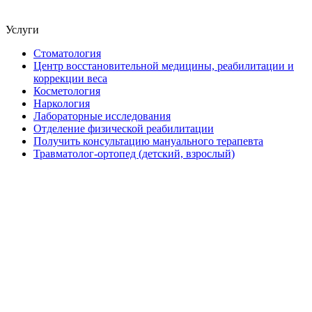
Услуги
Стоматология
Центр восстановительной медицины, реабилитации и
коррекции веса
Косметология
Наркология
Лабораторные исследования
Отделение физической реабилитации
Получить консультацию мануального терапевта
Травматолог-ортопед (детский, взрослый)