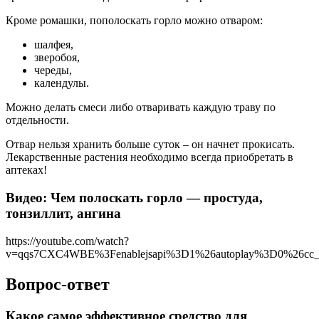
Кроме ромашки, пополоскать горло можно отваром:
шалфея,
зверобоя,
череды,
календулы.
Можно делать смеси либо отваривать каждую траву по
отдельности.
Отвар нельзя хранить больше суток – он начнет прокисать.
Лекарственные растения необходимо всегда приобретать в
аптеках!
Видео: Чем полоскать горло — простуда,
тонзиллит, ангина
https://youtube.com/watch?
v=qqs7CXC4WBE%3Fenablejsapi%3D1%26autoplay%3D0%26cc_l
Вопрос-ответ
Какое самое эффективное средство для