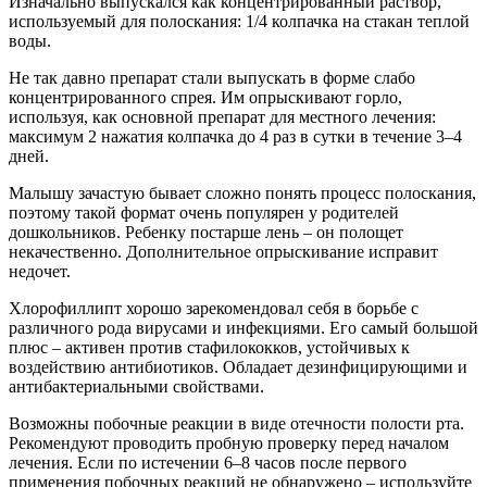
Изначально выпускался как концентрированный раствор,
используемый для полоскания: 1/4 колпачка на стакан теплой
воды.
Не так давно препарат стали выпускать в форме слабо
концентрированного спрея. Им опрыскивают горло,
используя, как основной препарат для местного лечения:
максимум 2 нажатия колпачка до 4 раз в сутки в течение 3–4
дней.
Малышу зачастую бывает сложно понять процесс полоскания,
поэтому такой формат очень популярен у родителей
дошкольников. Ребенку постарше лень – он полощет
некачественно. Дополнительное опрыскивание исправит
недочет.
Хлорофиллипт хорошо зарекомендовал себя в борьбе с
различного рода вирусами и инфекциями. Его самый большой
плюс – активен против стафилококков, устойчивых к
воздействию антибиотиков. Обладает дезинфицирующими и
антибактериальными свойствами.
Возможны побочные реакции в виде отечности полости рта.
Рекомендуют проводить пробную проверку перед началом
лечения. Если по истечении 6–8 часов после первого
применения побочных реакций не обнаружено – используйте