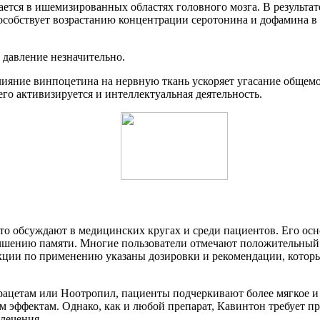
ется в ишемизированных областях головного мозга. В результа
собствует возрастанию концентрации серотонина и дофамина в 
 давление незначительно.
лияние винпоцетина на нервную ткань ускоряет угасание общем
его активизируется и интеллектуальная деятельность.
о обсуждают в медицинских кругах и среди пациентов. Его осн
чшению памяти. Многие пользователи отмечают положительный 
кции по применению указаны дозировки и рекомендации, котор
ацетам или Ноотропил, пациенты подчеркивают более мягкое и 
 эффектам. Однако, как и любой препарат, Кавинтон требует пр
лечения.