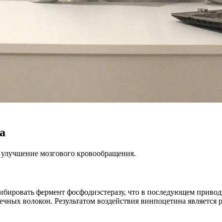
а
 улучшение мозгового кровообращения.
бировать фермент фосфодиэстеразу, что в последующем приводи
чных волокон. Результатом воздействия винпоцетина является 