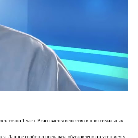
статочно 1 часа. Всасывается вещество в проксимальных
ся. Данное свойство препарата обусловлено отсутствием у