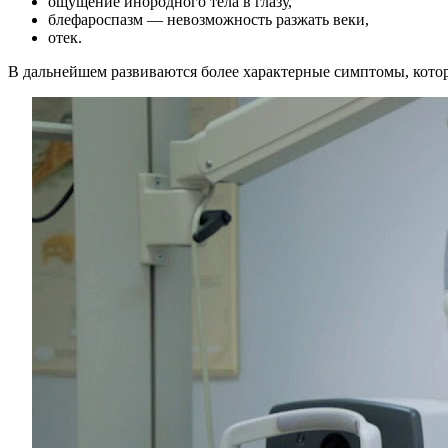
ощущение инородного тела в глазу,
блефароспазм — невозможность разжать веки,
отек.
В дальнейшем развиваются более характерные симптомы, котор