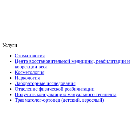
Услуги
Стоматология
Центр восстановительной медицины, реабилитации и
коррекции веса
Косметология
Наркология
Лабораторные исследования
Отделение физической реабилитации
Получить консультацию мануального терапевта
Травматолог-ортопед (детский, взрослый)