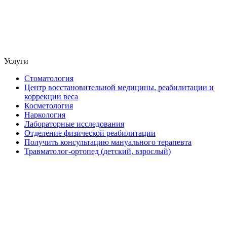
Услуги
Стоматология
Центр восстановительной медицины, реабилитации и
коррекции веса
Косметология
Наркология
Лабораторные исследования
Отделение физической реабилитации
Получить консультацию мануального терапевта
Травматолог-ортопед (детский, взрослый)