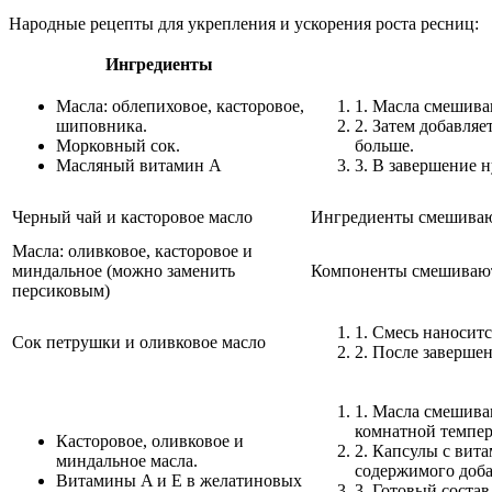
Народные рецепты для укрепления и ускорения роста ресниц:
Ингредиенты
Масла: облепиховое, касторовое,
1. Масла смешива
шиповника.
2. Затем добавляе
Морковный сок.
больше.
Масляный витамин A
3. В завершение 
Черный чай и касторовое масло
Ингредиенты смешиваю
Масла: оливковое, касторовое и
миндальное (можно заменить
Компоненты смешивают
персиковым)
1. Смесь наноситс
Сок петрушки и оливковое масло
2. После заверше
1. Масла смешива
комнатной темпер
Касторовое, оливковое и
2. Капсулы с вит
миндальное масла.
содержимого добав
Витамины A и E в желатиновых
3. Готовый соста