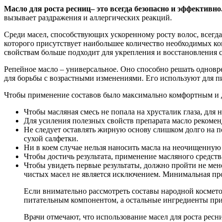
Масло для роста ресниц
– это всегда безопасно и эффективно
вызывает раздражения и аллергических реакций.
Среди масел, способствующих ускоренному росту волос, всегда 
которого присутствует наибольшее количество необходимых ко
свойствам больше подходит для укрепления и восстановления 
Репейное масло – универсальное. Оно способно решать одновр
для борьбы с возрастными изменениями. Его используют для п
Чтобы применение составов было максимально комфортным и де
Чтобы масляная смесь не попала на хрусталик глаза, для
Для усиления полезных свойств препарата масло рекоменд
Не следует оставлять жирную основу слишком долго на 
сухой салфетки.
Ни в коем случае нельзя наносить масла на неочищенную
Чтобы достичь результата, применение масляного средст
Чтобы увидеть первые результаты, должно пройти не мен
чистых масел не является исключением. Минимальная про
Если внимательно рассмотреть составы народной космето
питательным компонентом, а остальные ингредиенты при
Врачи отмечают, что использование масел для роста ресн