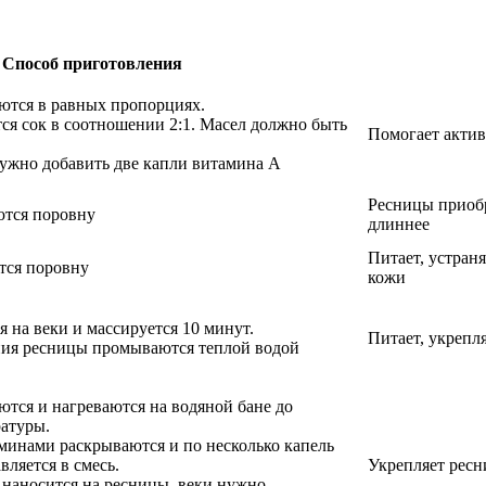
Способ приготовления
ются в равных пропорциях.
тся сок в соотношении 2:1. Масел должно быть
Помогает актив
нужно добавить две капли витамина A
Ресницы приобр
тся поровну
длиннее
Питает, устран
ся поровну
кожи
я на веки и массируется 10 минут.
Питает, укрепля
ния ресницы промываются теплой водой
ются и нагреваются на водяной бане до
атуры.
аминами раскрываются и по несколько капель
ляется в смесь.
Укрепляет ресн
в наносится на ресницы, веки нужно