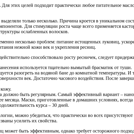
.
Для этих целей подходит практически любое питательное масло
выделяли только несколько. Причина кроется в уникальном состав
мпонентов. Для стимуляции роста чаще всего применяется касто
структуры ослабленных волосков.
еменно несколько проблем: питание истощенных луковиц, ускор
итания нежной кожи век и укрепления ресниц.
йствительно способствовало росту ресничек, следует придержи
 нанесения используется тщательно вымытый брасматик от туши.
уется разогреть на водяной бане до комнатной температуры. И т
поверхности век. Достаточно часового воздействия. После заве
 кожу.
ва должно быть регулярным. Самый эффективный вариант – нано
ее месяца. Маски, приготовленные в домашних условиях, всегд
должительность курса – 30 дней.
логии, можно убедиться, что практически во всех присутствуют
званы усилить их свойства.
иц может быть эффективным, однако требует осторожного подхода