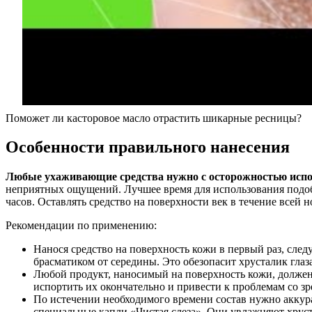
Поможет ли касторовое масло отрастить шикарные ресницы?
Особенности правильного нанесения
Любые ухаживающие средства нужно с осторожностью испо
неприятных ощущений. Лучшее время для использования подобн
часов. Оставлять средство на поверхности век в течение всей н
Рекомендации по применению:
Нанося средство на поверхность кожи в первый раз, сле
брасматиком от середины. Это обезопасит хрусталик глаза.
Любой продукт, наносимый на поверхность кожи, должен 
испортить их окончательно и привести к проблемам со зр
По истечении необходимого времени состав нужно аккура
специальные капли «Чистая слеза». Они увлажняют хруст