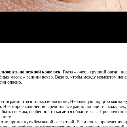
льзовать на нежной коже век.
Глаза – очень хрупкий орган, по
ых масок – ранний вечер. Важно, чтобы между моментом нанесе
очи опасно.
дует ограничиться только волосками. Небольшую порцию масла н
 Некоторое количество средства все равно попадет на кожу век, 
быть свежим, особенно это касается области глаз. Просроченны
ением.
тно промокнуть бумажной салфеткой. Если после проведения про
алик, способствуют слезоотделению и очищают от загрязнений.