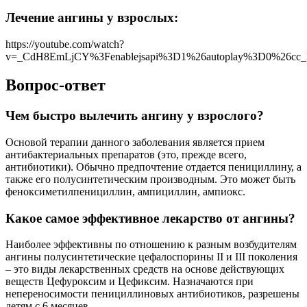
Лечение ангины у взрослых:
https://youtube.com/watch?
v=_CdH8EmLjCY%3Fenablejsapi%3D1%26autoplay%3D0%26cc_l
Вопрос-ответ
Чем быстро вылечить ангину у взрослого?
Основой терапии данного заболевания является прием
антибактериальных препаратов (это, прежде всего,
антибиотики). Обычно предпочтение отдается пенициллину, а
также его полусинтетическим производным. Это может быть
феноксиметилпенициллин, ампициллин, ампиокс.
Какое самое эффективное лекарство от ангины?
Наиболее эффективны по отношению к разным возбудителям
ангины полусинтетические цефалоспорины II и III поколения
– это виды лекарственных средств на основе действующих
веществ Цефуроксим и Цефиксим. Назначаются при
непереносимости пенициллиновых антибиотиков, разрешены
детям с 6 месяцев.